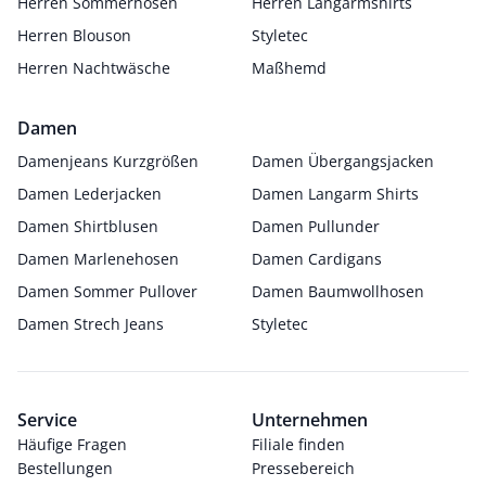
Herren Sommerhosen
Herren Langarmshirts
Herren Blouson
Styletec
Herren Nachtwäsche
Maßhemd
Damen
Damenjeans Kurzgrößen
Damen Übergangsjacken
Damen Lederjacken
Damen Langarm Shirts
Damen Shirtblusen
Damen Pullunder
Damen Marlenehosen
Damen Cardigans
Damen Sommer Pullover
Damen Baumwollhosen
Damen Strech Jeans
Styletec
Service
Unternehmen
Häufige Fragen
Filiale finden
Bestellungen
Pressebereich