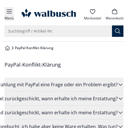
che springen
zur Startseite
vigation springen
Menü
Merkzettel
Warenkorb
inhalt springen
Suche öffnen
Suchbegriff / Artikel-Nr.
oter springen
PayPal Konflikt-Klärung
zur Startseite
hnellanmeldung springen
PayPal-Konflikt-Klärung
ahlung mit PayPal eine Frage oder ein Problem ergibt?
kel zurückgeschickt, wann erhalte ich meine Erstattung?
d zurückgeschickt, wann erhalte ich meine Erstattung?
bgebucht, ich habe aber keine Ware erhalten. Was tun?