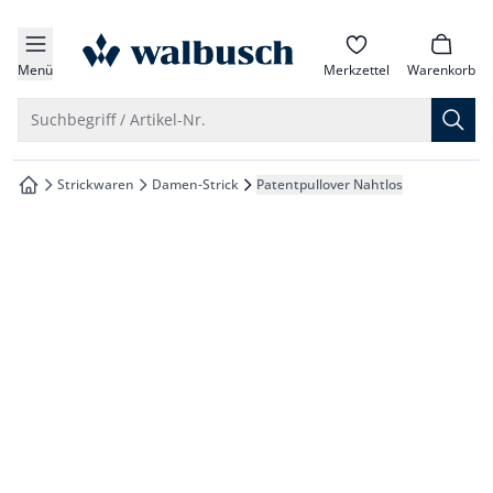
che springen
zur Startseite
vigation springen
Menü
Merkzettel
Warenkorb
inhalt springen
Suche öffnen
Suchbegriff / Artikel-Nr.
oter springen
Strickwaren
Damen-Strick
Patentpullover Nahtlos
zur Startseite
hnellanmeldung springen