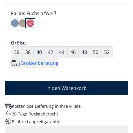
Farbauswahl:
aktuell ausgewählt:
Farbe:
Fuchsia/Weiß
Farbe Fuchsia/Weiß ausgewählt
Größenauswahl:
Größe:
nichts ausgewählt
36
38
40
42
44
46
48
50
52
Größenberatung
In den Warenkorb
Kostenlose Lieferung in Ihre Filiale
30 Tage Rückgaberecht
5 Jahre Langzeitgarantie