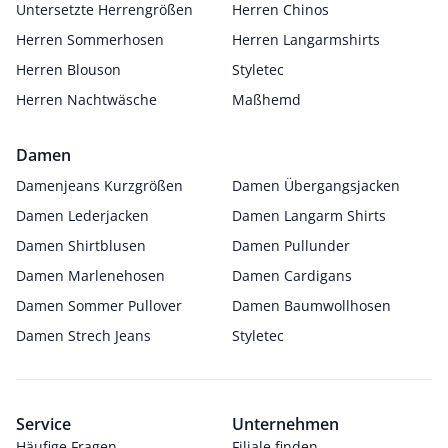
Untersetzte Herrengrößen
Herren Chinos
Herren Sommerhosen
Herren Langarmshirts
Herren Blouson
Styletec
Herren Nachtwäsche
Maßhemd
Damen
Damenjeans Kurzgrößen
Damen Übergangsjacken
Damen Lederjacken
Damen Langarm Shirts
Damen Shirtblusen
Damen Pullunder
Damen Marlenehosen
Damen Cardigans
Damen Sommer Pullover
Damen Baumwollhosen
Damen Strech Jeans
Styletec
Service
Unternehmen
Häufige Fragen
Filiale finden