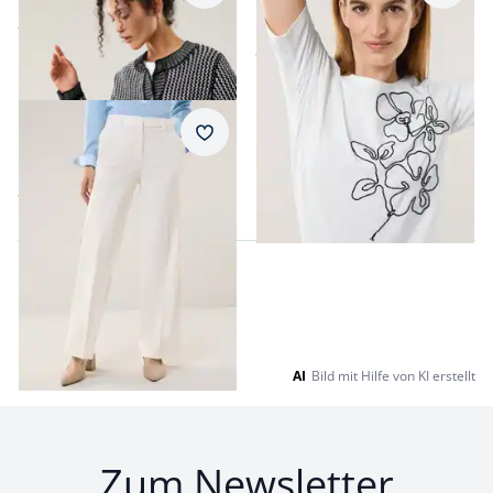
Kordelstickerei
ab
€ 79,99
ab
€ 34,99
Passform Regular Fit.
Regular Fit
Merkzettel
Marlenehose mit Struktur
ab
€ 139,99
AI
Bild mit Hilfe von KI erstellt
Zum Newsletter