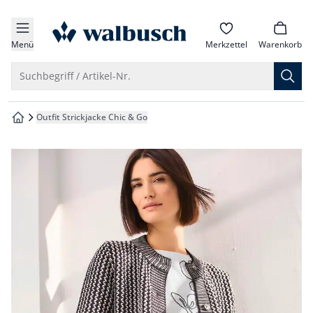
che springen
zur Startseite
vigation springen
Menü
Merkzettel
Warenkorb
inhalt springen
Suche öffnen
Suchbegriff / Artikel-Nr.
oter springen
Outfit Strickjacke Chic & Go
zur Startseite
hnellanmeldung springen