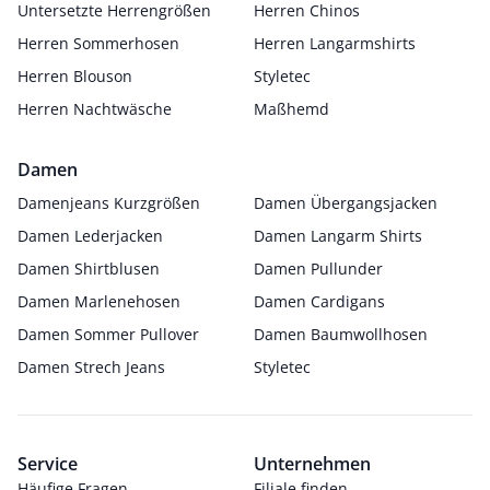
Untersetzte Herrengrößen
Herren Chinos
Herren Sommerhosen
Herren Langarmshirts
Herren Blouson
Styletec
Herren Nachtwäsche
Maßhemd
Damen
Damenjeans Kurzgrößen
Damen Übergangsjacken
Damen Lederjacken
Damen Langarm Shirts
Damen Shirtblusen
Damen Pullunder
Damen Marlenehosen
Damen Cardigans
Damen Sommer Pullover
Damen Baumwollhosen
Damen Strech Jeans
Styletec
Service
Unternehmen
Häufige Fragen
Filiale finden