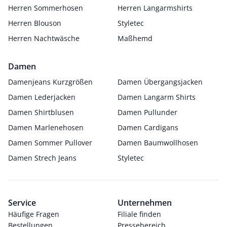
Herren Sommerhosen
Herren Langarmshirts
Herren Blouson
Styletec
Herren Nachtwäsche
Maßhemd
Damen
Damenjeans Kurzgrößen
Damen Übergangsjacken
Damen Lederjacken
Damen Langarm Shirts
Damen Shirtblusen
Damen Pullunder
Damen Marlenehosen
Damen Cardigans
Damen Sommer Pullover
Damen Baumwollhosen
Damen Strech Jeans
Styletec
Service
Unternehmen
Häufige Fragen
Filiale finden
Bestellungen
Pressebereich