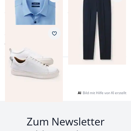
Performance-Hemd
Chino mit Bundfalte
ab
€ 79,99
ab
€ 99,99
Smart Casual Sneaker
Merkzettel
€ 119,99
AI
Bild mit Hilfe von KI erstellt
Zum Newsletter