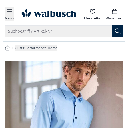
che springen
zur Startseite
vigation springen
Menü
Merkzettel
Warenkorb
inhalt springen
Suche öffnen
Suchbegriff / Artikel-Nr.
oter springen
Outfit Performance-Hemd
zur Startseite
hnellanmeldung springen