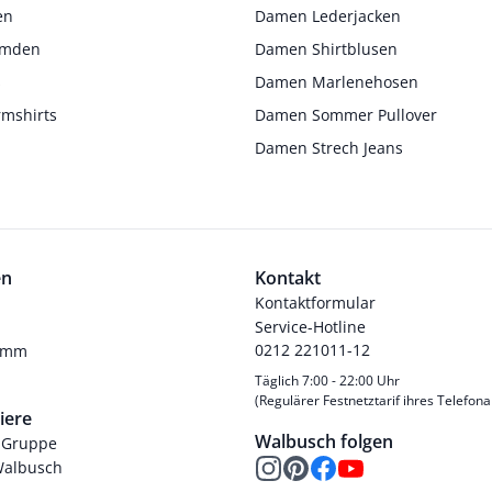
en
Damen Lederjacken
Hemden
Damen Shirtblusen
s
Damen Marlenehosen
rmshirts
Damen Sommer Pullover
Damen Strech Jeans
en
Kontakt
Kontaktformular
Service-Hotline
0212 221011-12
ramm
Täglich 7:00 - 22:00 Uhr
(Regulärer Festnetztarif ihres Telefona
iere
Walbusch folgen
-Gruppe
Walbusch