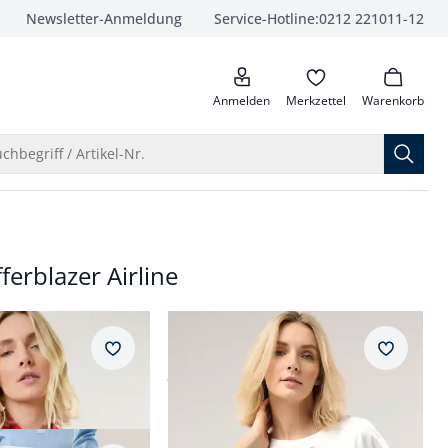
Newsletter-Anmeldung
Service-Hotline:
0212 221011-12
anrufen
Anmelden
Merkzettel
Warenkorb
Suche öffnen
chbegriff / Artikel-Nr.
ferblazer Airline
irline
Baumwollshirt Floral
Merkzettel
Merkzet
ab
€ 49,99
ar Fit.