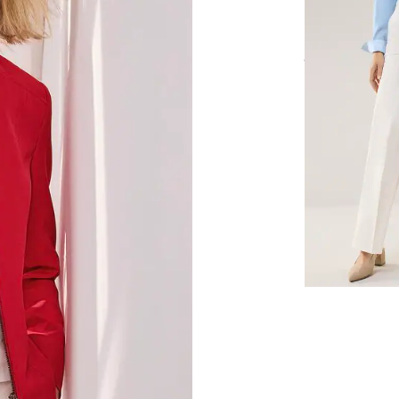
Regular Fit
Marlenehose 
ab
€ 139,99