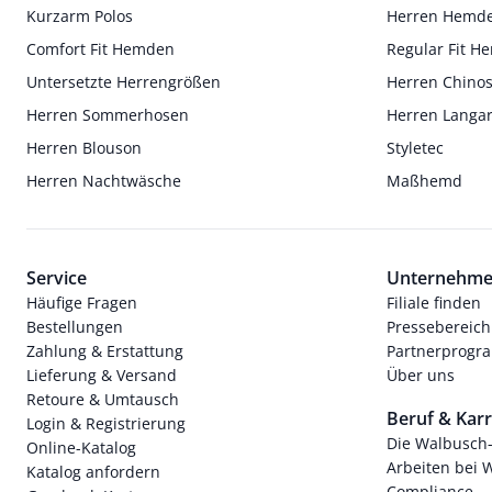
Kurzarm Polos
Herren Hemd
Comfort Fit Hemden
Regular Fit 
Untersetzte Herrengrößen
Herren Chino
Herren Sommerhosen
Herren Langa
Herren Blouson
Styletec
Herren Nachtwäsche
Maßhemd
Service
Unternehm
Häufige Fragen
Filiale finden
Bestellungen
Pressebereich
Zahlung & Erstattung
Partnerprog
Lieferung & Versand
Über uns
Retoure & Umtausch
Beruf & Karr
Login & Registrierung
Die Walbusch
Online-Katalog
Arbeiten bei 
Katalog anfordern
Compliance