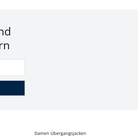
nd
rn
Damen Übergangsjacken