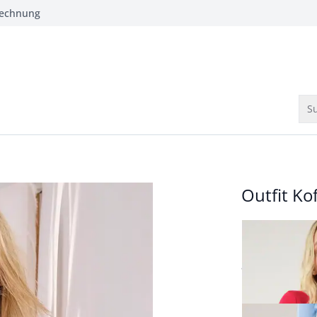
Rechnung
Su
Outfit Kof
Kofferblazer A
ab
€ 139,00
Passform Regul