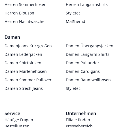
Herren Sommerhosen
Herren Langarmshirts
Herren Blouson
Styletec
Herren Nachtwäsche
Maßhemd
Damen
Damenjeans Kurzgrößen
Damen Übergangsjacken
Damen Lederjacken
Damen Langarm Shirts
Damen Shirtblusen
Damen Pullunder
Damen Marlenehosen
Damen Cardigans
Damen Sommer Pullover
Damen Baumwollhosen
Damen Strech Jeans
Styletec
Service
Unternehmen
Häufige Fragen
Filiale finden
Bestellungen
Pressebereich