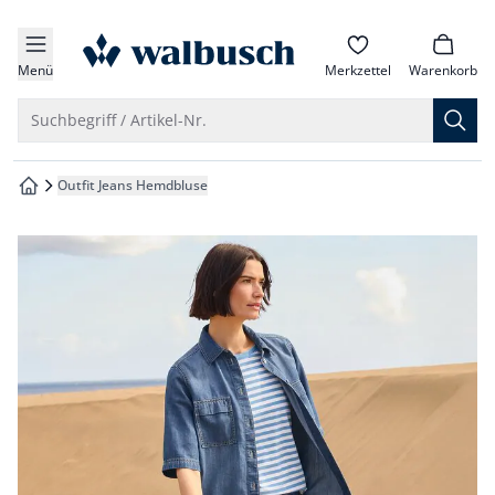
che springen
zur Startseite
vigation springen
Menü
Merkzettel
Warenkorb
inhalt springen
Suche öffnen
Suchbegriff / Artikel-Nr.
oter springen
Outfit Jeans Hemdbluse
zur Startseite
hnellanmeldung springen