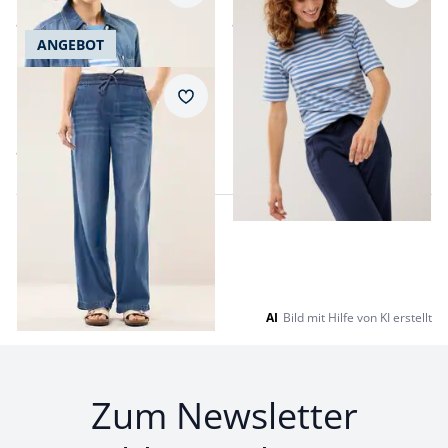
ab
€ 79,99
ab
€ 39,99
ANGEBOT
Passform Regular Fit.
Regular Fit
Merkzettel
Kombi Denim
ab
€ 99,99
AI
Bild mit Hilfe von KI erstellt
Zum Newsletter