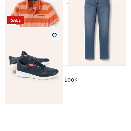
Jogger-Jeans Five Pocket
Klimakontrolle
ab
€ 54,99
€ 41,99
SALE
Ultraleicht Sneaker
Merkzettel
Mühelos
ab
€ 49,99
Passt auch zu diesem Look