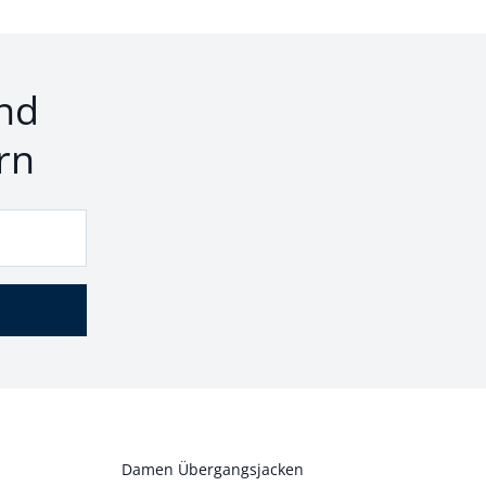
nd
rn
Damen Übergangsjacken