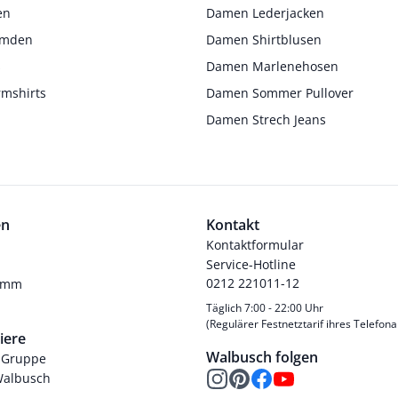
en
Damen Lederjacken
Hemden
Damen Shirtblusen
s
Damen Marlenehosen
rmshirts
Damen Sommer Pullover
Damen Strech Jeans
en
Kontakt
Kontaktformular
Service-Hotline
0212 221011-12
ramm
Täglich 7:00 - 22:00 Uhr
(Regulärer Festnetztarif ihres Telefona
iere
Walbusch folgen
-Gruppe
Walbusch