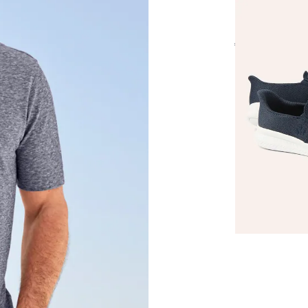
Komfortslipp
€ 79,99