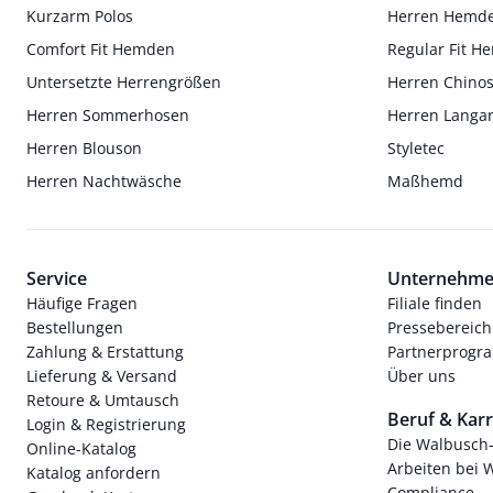
Kurzarm Polos
Herren Hemd
Comfort Fit Hemden
Regular Fit 
Untersetzte Herrengrößen
Herren Chino
Herren Sommerhosen
Herren Langa
Herren Blouson
Styletec
Herren Nachtwäsche
Maßhemd
Service
Unternehm
Häufige Fragen
Filiale finden
Bestellungen
Pressebereich
Zahlung & Erstattung
Partnerprog
Lieferung & Versand
Über uns
Retoure & Umtausch
Beruf & Karr
Login & Registrierung
Die Walbusch
Online-Katalog
Arbeiten bei 
Katalog anfordern
Compliance