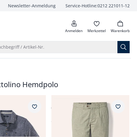
Newsletter-Anmeldung
Service-Hotline:
0212 221011-12
anrufen
Anmelden
Merkzettel
Warenkorb
Suche öffnen
chbegriff / Artikel-Nr.
ottolino Hemdpolo
Passform Modern Fit.
Modern Fit
mdenpolo
Wohlfühl Leinen-Hose
Merkzettel
Merkzet
ab
€ 99,99