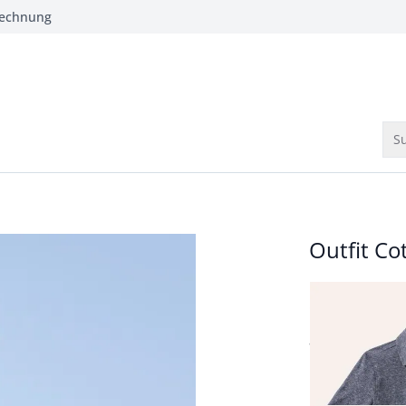
Rechnung
Su
Outfit C
Cottolino He
ab
€ 69,99