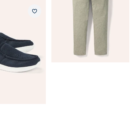
er Mühelos
Merkzettel