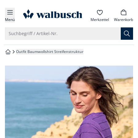
che springen
zur Startseite
vigation springen
Menü
Merkzettel
Warenkorb
inhalt springen
Suche öffnen
Suchbegriff / Artikel-Nr.
oter springen
Outfit Baumwollshirt Streifenstruktur
zur Startseite
hnellanmeldung springen