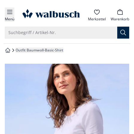
che springen
zur Startseite
vigation springen
Menü
Merkzettel
Warenkorb
inhalt springen
Suche öffnen
Suchbegriff / Artikel-Nr.
oter springen
Outfit Baumwoll-Basic-Shirt
zur Startseite
hnellanmeldung springen