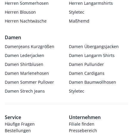
Herren Sommerhosen
Herren Langarmshirts
Herren Blouson
Styletec
Herren Nachtwäsche
Maßhemd
Damen
Damenjeans Kurzgrößen
Damen Übergangsjacken
Damen Lederjacken
Damen Langarm Shirts
Damen Shirtblusen
Damen Pullunder
Damen Marlenehosen
Damen Cardigans
Damen Sommer Pullover
Damen Baumwollhosen
Damen Strech Jeans
Styletec
Service
Unternehmen
Häufige Fragen
Filiale finden
Bestellungen
Pressebereich