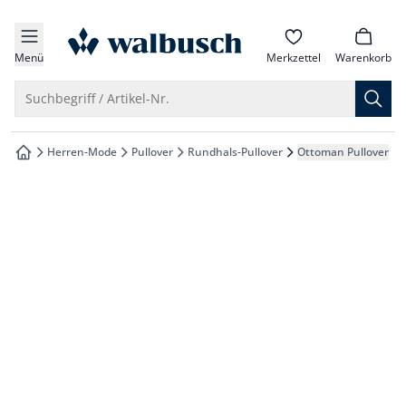
che springen
zur Startseite
vigation springen
Menü
Merkzettel
Warenkorb
inhalt springen
Suche öffnen
Suchbegriff / Artikel-Nr.
oter springen
Herren-Mode
Pullover
Rundhals-Pullover
Ottoman Pullover
zur Startseite
hnellanmeldung springen