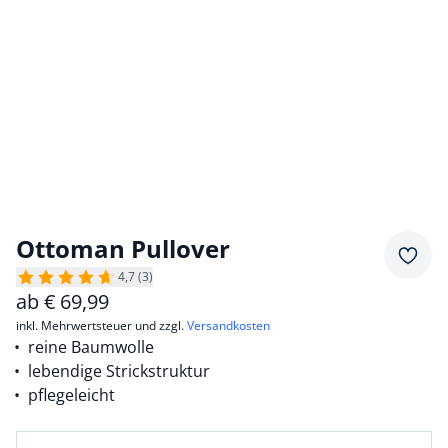
Ottoman Pullover
Merkz
4,7 (3)
ab
€
69,99
inkl. Mehrwertsteuer und zzgl.
Versandkosten
reine Baumwolle
lebendige Strickstruktur
pflegeleicht