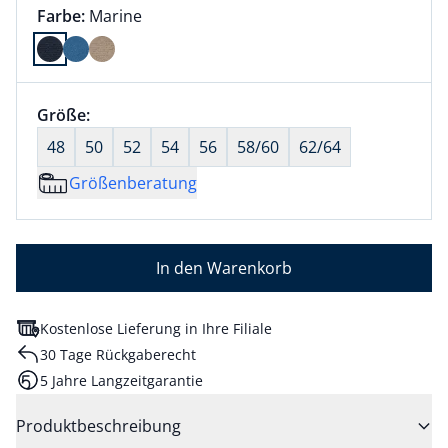
Farbauswahl:
aktuell ausgewählt:
Farbe:
Marine
Farbe Marine ausgewählt
Größenauswahl:
Größe:
nichts ausgewählt
48
50
52
54
56
58/60
62/64
Größenberatung
In den Warenkorb
Kostenlose Lieferung in Ihre Filiale
30 Tage Rückgaberecht
5 Jahre Langzeitgarantie
Produktbeschreibung