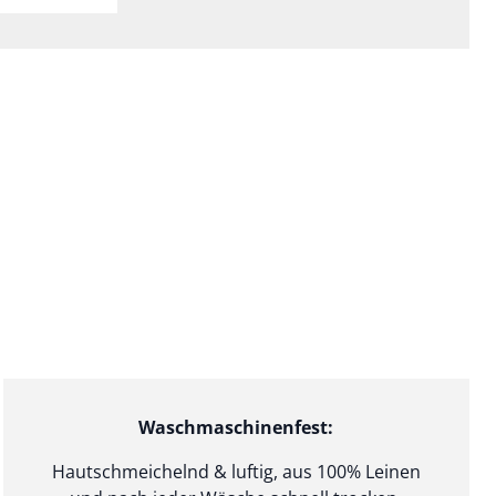
h rechts
ding...
Loading...
Loading...
Waschmaschinenfest:
Hautschmeichelnd & luftig, aus 100% Leinen