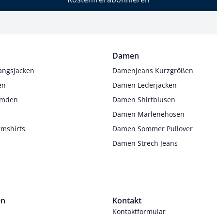
Damen
angsjacken
Damenjeans Kurzgrößen
en
Damen Lederjacken
Hemden
Damen Shirtblusen
s
Damen Marlenehosen
rmshirts
Damen Sommer Pullover
Damen Strech Jeans
en
Kontakt
Kontaktformular