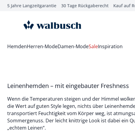
5 Jahre Langzeitgarantie
30 Tage Rückgaberecht
Kauf auf 
che springen
vigation springen
zur Startseite
inhalt springen
oter springen
Wechsel in das Menü mit Pfeil-Runter Taste
Hemden
Herren-Mode
Damen-Mode
Sale
Inspiration
hnellanmeldung springen
Leinenhemden – mit eingebauter Freshness
Wenn die Temperaturen steigen und der Himmel wolkenlo
die Wert auf guten Style legen, nichts über Leinenhemde
transportiert Feuchtigkeit vom Körper weg, ist atmungsak
Sommergenuss. Der leicht knittrige Look ist dabei ein 
„echtem Leinen“.