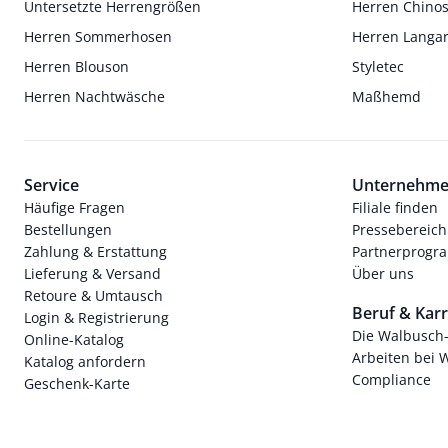
Untersetzte Herrengrößen
Herren Chino
Herren Sommerhosen
Herren Langa
Herren Blouson
Styletec
Herren Nachtwäsche
Maßhemd
Service
Unternehm
Häufige Fragen
Filiale finden
Bestellungen
Pressebereich
Zahlung & Erstattung
Partnerprog
Lieferung & Versand
Über uns
Retoure & Umtausch
Beruf & Karr
Login & Registrierung
Die Walbusch
Online-Katalog
Arbeiten bei 
Katalog anfordern
Compliance
Geschenk-Karte