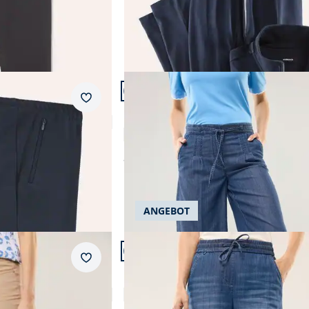
Artikel 20 von 24.
Passform Regular Fit.
Merkzettel
Regular Fit
Bermudas aus Denim
4,8 (8)
ab
€ 89,99
ANGEBOT
Artikel 23 von 24.
Passform Regular Fit.
Merkzettel
Regular Fit
x
Kombi Denim
4,1 (10)