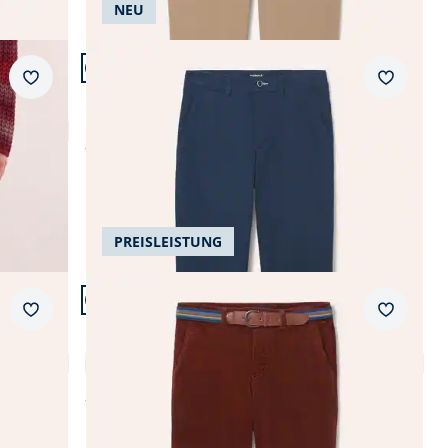
NEU
knitterarm
Artikel 9 von 24.
+1
Passform Modern Fit.
schnelltrocknend
Merkzettel
Merkzet
Modern Fit
Chino aus Baumwollstretch
temperatur-ausgleichend
ab
€ 99,99
ultraleicht
weichfließend
PREISLEISTUNG
Artikel 12 von 24.
+2
Passform Regular Fit.
Merkzettel
Merkzet
Regular Fit
Gürtel-Cord Chino
4,8 (79)
ab
€ 119,99