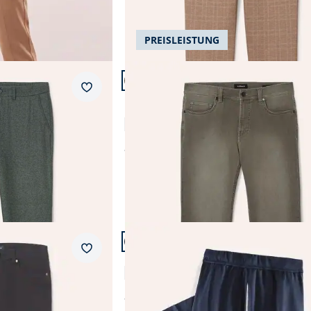
AI
PREISLEISTUNG
Artikel 14 von 24.
+4
Passform Regular Fit.
Merkzettel
Regular Fit
ichtflanell
Husky-Jeans Five Pocket
4,5 (181)
ab
€ 99,99
Artikel 17 von 24.
Merkzettel
Freizeitanzug Sommerleicht
4,5 (219)
ab
€ 89,99