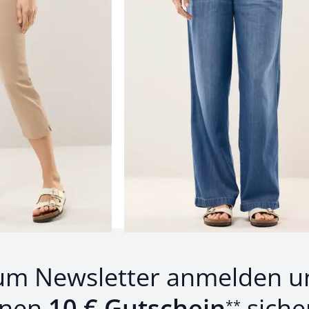
Einzelpreis ab
€ 99,99
Produkte 1 bis 24 von 148.
1
bis
24
von
148
Zurück
Weiter
zu 
um Newsletter anmelden u
inen
10 € Gutschein
siche
**