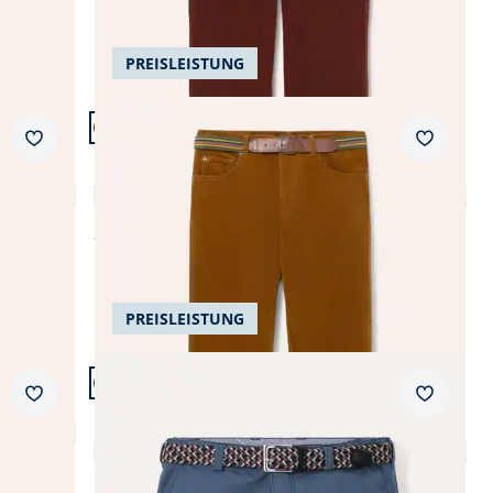
AI
PREISLEISTUNG
Artikel 15 von 24.
+3
Passform Regular Fit.
Merkzettel
Merkzet
Regular Fit
Gürtel-Cord Five-Pocket
4,7 (38)
ab
€ 119,99
PREISLEISTUNG
Artikel 18 von 24.
+4
Passform Regular Fit.
Merkzettel
Merkzet
Regular Fit
Extraglatt-Stretchbund-Bermudas
4,8 (139)
ab
€ 89,99