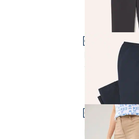
Artikel 19 von 24.
Freizeithose Extraglatt
4,5 (147)
ab
€ 59,99
Artikel 22 von 24.
+4
Passform Regular Fit.
Regular Fit
Capri aus Baumwollmi
4,1 (21)