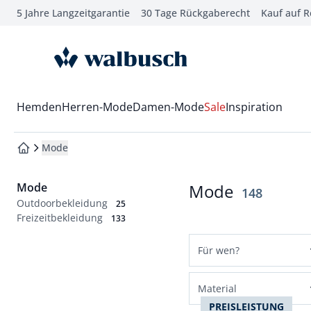
5 Jahre Langzeitgarantie
30 Tage Rückgaberecht
Kauf auf 
che springen
vigation springen
zur Startseite
inhalt springen
oter springen
Wechsel in das Menü mit Pfeil-Runter Taste
Hemden
Herren-Mode
Damen-Mode
Sale
Inspiration
hnellanmeldung springen
Mode
zur Startseite
Mode
Mode
Ergebnisse
148
Outdoorbekleidung
25
Freizeitbekleidung
133
Für wen?
Herren
Material
Damen
PREISLEISTUNG