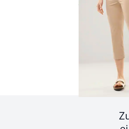
ab
€ 79,99
Seite 1 geladen. Zeige 
Z
e