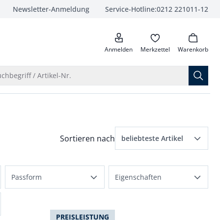
Newsletter-Anmeldung
Service-Hotline:
0212 221011-12
anrufen
Anmelden
Merkzettel
Warenkorb
Suche öffnen
chbegriff / Artikel-Nr.
Menü Sortierung: beliebteste Artikel ausge
Sortieren nach
beliebteste Artikel
beliebteste Artikel
Passform
Eigenschaften
Preis aufsteigend
normale Größen
dehnbar
Preis absteigend
Regular Fit
PREISLEISTUNG
flexibler Bund
Bewertungen