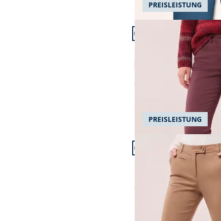
PREISLEISTUNG
Artikel 7 von 24.
+5
Passform Feminine Fit.
Feminine Fit
Extraglatt Baumwollho
4,6 (116)
ab
€ 99,99
PREISLEISTUNG
Artikel 10 von 24.
Passform Regular Fit.
Regular Fit
Extraglatt Baumwollch
ab
€ 119,99