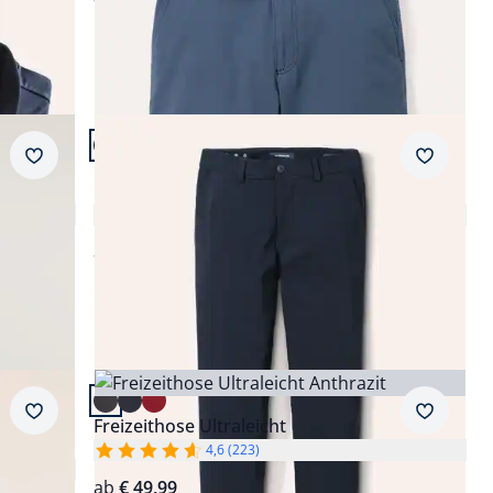
Artikel 21 von 24.
+3
Passform Modern Fit.
Merkzettel
Merkzet
Modern Fit
Macht-Alles-Mit Hose 2.0
4,7 (131)
ab
€ 119,99
Artikel 24 von 24.
Merkzettel
Merkzet
Freizeithose Ultraleicht
4,6 (223)
ab
€ 49,99