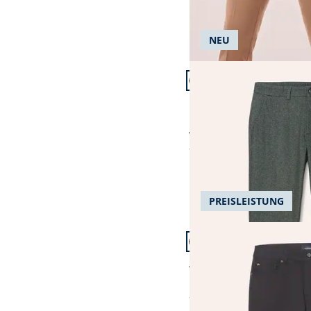
NEU
Artikel 13 von 24.
+1
Passform Modern Fit.
Modern Fit
Bügelfreie Chino aus Le
ab € 109,99
ab
€ 99,99
(-9%)
PREISLEISTUNG
Artikel 16 von 24.
+3
Passform Regular Fit.
Regular Fit
Wärmende Five Pocket
ab
€ 99,99