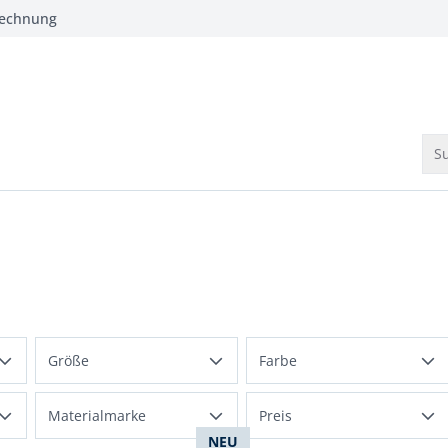
Rechnung
Su
Größe
Farbe
Normalgrößen
Beige
Materialmarke
Preis
36
38
40
42
NEU
Blau