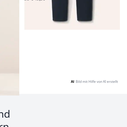
Seite 2
AI
Bild mit Hilfe von KI erstellt
nd
rn