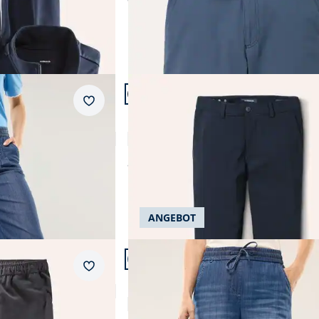
Artikel 20 von 24.
+3
Passform Modern Fit.
Merkzettel
Modern Fit
Macht-Alles-Mit Hose 2.0
4,7 (131)
ab
€ 119,99
ANGEBOT
Artikel 23 von 24.
Passform Regular Fit.
Merkzettel
Regular Fit
Kombi Denim
4,1 (10)