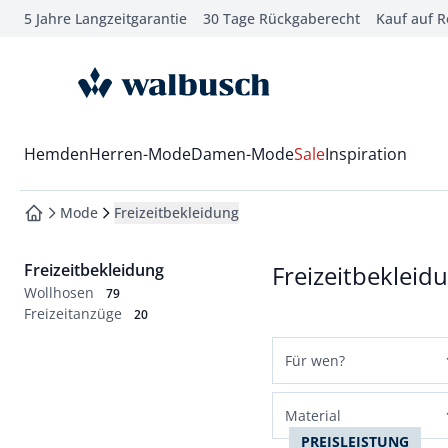
5 Jahre Langzeitgarantie
30 Tage Rückgaberecht
Kauf auf 
che springen
vigation springen
zur Startseite
inhalt springen
oter springen
Wechsel in das Menü mit Pfeil-Runter Taste
Hemden
Herren-Mode
Damen-Mode
Sale
Inspiration
hnellanmeldung springen
Mode
Freizeitbekleidung
zur Startseite
Freizeitbekleidung
Freizeitbekleid
Wollhosen
79
Freizeitanzüge
20
Für wen?
Herren
Material
Damen
PREISLEISTUNG