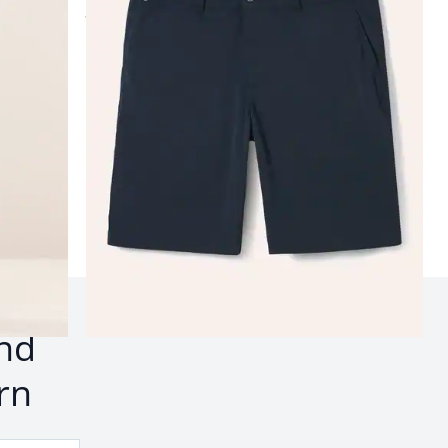
ab
€ 79,99
Seite 2
nd
rn