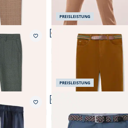
PREISLEISTUNG
Artikel 14 von 24.
+3
Passform Regular Fit.
Merkzettel
Regular Fit
ichtflanell
Gürtel-Cord Five-Pocket
4,7 (38)
ab
€ 119,99
PREISLEISTUNG
Artikel 17 von 24.
+4
Passform Regular Fit.
Merkzettel
Regular Fit
eicht
Extraglatt-Stretchbund-Bermudas
4,8 (139)
ab
€ 89,99