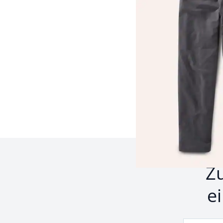
Seite 1 geladen. Zeige 
Z
e