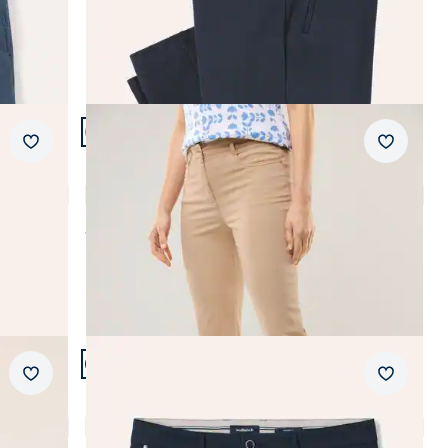
Artikel 21 von 24.
+4
Passform Regular Fit.
Merkzettel
Merkzet
Regular Fit
Capri aus Baumwollmix
4,1 (21)
ab
€ 79,99
Artikel 24 von 24.
+2
Passform Regular Fit.
Merkzettel
Merkzet
Regular Fit
Chino Shorts
4,7 (11)