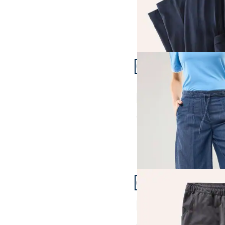
Artikel 19 von 24.
Passform Regular Fit.
Regular Fit
Bermudas aus Denim
4,8 (8)
ab
€ 89,99
Artikel 22 von 24.
Freizeithose Ultraleicht
4,6 (223)
ab
€ 49,99