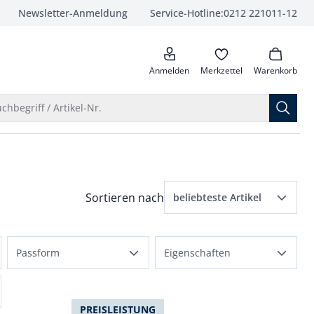
Newsletter-Anmeldung
Service-Hotline:
0212 221011-12
anrufen
Anmelden
Merkzettel
Warenkorb
Suche öffnen
chbegriff / Artikel-Nr.
Menü Sortierung: beliebteste Artikel ausge
Sortieren nach
beliebteste Artikel
beliebteste Artikel
Passform
Eigenschaften
Preis aufsteigend
normale Größen
dehnbar
Preis absteigend
Regular Fit
PREISLEISTUNG
flexibler Bund
Bewertungen