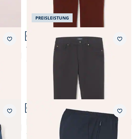
PREISLEISTUNG
Artikel 15 von 24.
+3
Passform Regular Fit.
Merkzettel
Merkzet
Regular Fit
Wärmende Five Pocket
ab
€ 99,99
Artikel 18 von 24.
Merkzettel
Merkzet
Freizeithose Extraglatt
4,5 (147)
ab
€ 59,99