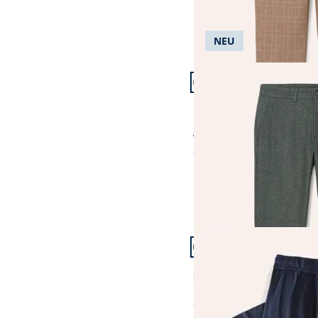
NEU
Artikel 13 von 24.
+1
Passform Modern Fit.
Modern Fit
Bügelfreie Chino aus Le
ab € 109,99
ab
€ 99,99
(-9%)
Artikel 16 von 24.
Freizeitanzug Sommerl
4,5 (218)
ab
€ 89,99