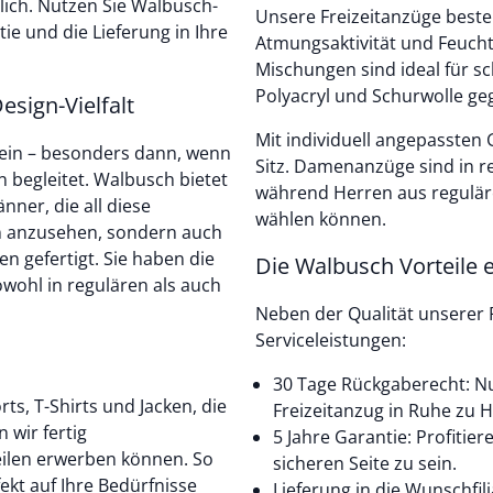
lich. Nutzen Sie Walbusch-
Unsere Freizeitanzüge best
ie und die Lieferung in Ihre
Atmungsaktivität und Feucht
Mischungen sind ideal für s
Polyacryl und Schurwolle geg
esign-Vielfalt
Mit individuell angepassten 
 sein – besonders dann, wenn
Sitz. Damenanzüge sind in r
 begleitet. Walbusch bietet
während Herren aus regulär
nner, die all diese
wählen können.
ön anzusehen, sondern auch
 gefertigt. Sie haben die
Die Walbusch Vorteile 
wohl in regulären als auch
Neben der Qualität unserer 
Serviceleistungen:
30 Tage Rückgaberecht: Nu
ts, T-Shirts und Jacken, die
Freizeitanzug in Ruhe zu 
 wir fertig
5 Jahre Garantie: Profitier
Teilen erwerben können. So
sicheren Seite zu sein.
fekt auf Ihre Bedürfnisse
Lieferung in die Wunschfili