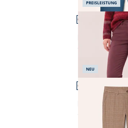
PREISLEISTUNG
Artikel 7 von 24.
+5
Passform Feminine Fit.
Feminine Fit
Extraglatt Baumwollho
4,6 (116)
ab
€ 99,99
NEU
Artikel 10 von 24.
Passform Modern Fit.
Modern Fit
Extraglatt-Travelhose
5,0 (4)
ab
€ 99,99