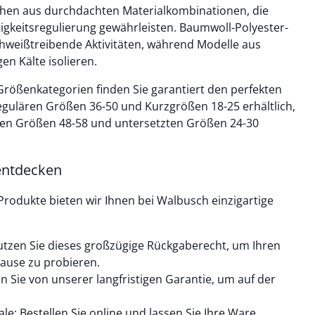
ehen aus durchdachten Materialkombinationen, die
igkeitsregulierung gewährleisten. Baumwoll-Polyester-
chweißtreibende Aktivitäten, während Modelle aus
en Kälte isolieren.
Größenkategorien finden Sie garantiert den perfekten
egulären Größen 36-50 und Kurzgrößen 18-25 erhältlich,
en Größen 48-58 und untersetzten Größen 24-30
entdecken
Produkte bieten wir Ihnen bei Walbusch einzigartige
tzen Sie dieses großzügige Rückgaberecht, um Ihren
Hause zu probieren.
en Sie von unserer langfristigen Garantie, um auf der
ale: Bestellen Sie online und lassen Sie Ihre Ware