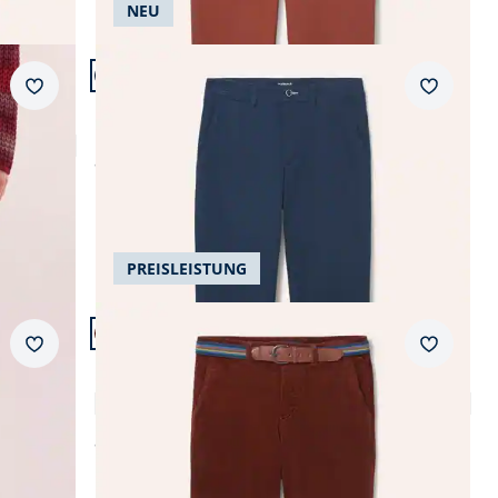
NEU
knitterarm
Artikel 9 von 24.
+1
Passform Modern Fit.
schnelltrocknend
Merkzettel
Merkzet
Modern Fit
Chino aus Baumwollstretch
temperatur-ausgleichend
ab
€ 99,99
ultraleicht
weichfließend
PREISLEISTUNG
Artikel 12 von 24.
+2
Passform Regular Fit.
Merkzettel
Merkzet
Regular Fit
Gürtel-Cord Chino
4,8 (79)
ab
€ 119,99