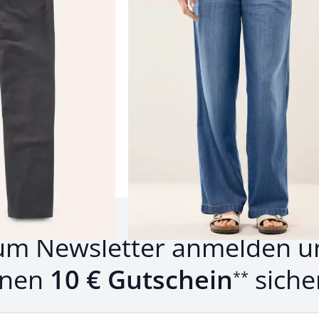
Einzelpreis ab
€ 99,99
Produkte 1 bis 24 von 135.
1
bis
24
von
135
Zurück
Weiter
zu 
um Newsletter anmelden u
inen
10 € Gutschein
siche
**