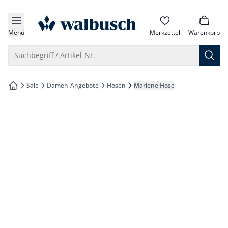
che springen
zur Startseite
vigation springen
Menü
Merkzettel
Warenkorb
inhalt springen
Suche öffnen
Suchbegriff / Artikel-Nr.
oter springen
Sale
Damen-Angebote
Hosen
Marlene Hose
zur Startseite
hnellanmeldung springen