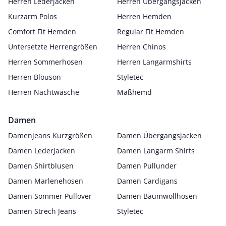
Herren Lederjacken
Herren Übergangsjacken
Kurzarm Polos
Herren Hemden
Comfort Fit Hemden
Regular Fit Hemden
Untersetzte Herrengrößen
Herren Chinos
Herren Sommerhosen
Herren Langarmshirts
Herren Blouson
Styletec
Herren Nachtwäsche
Maßhemd
Damen
Damenjeans Kurzgrößen
Damen Übergangsjacken
Damen Lederjacken
Damen Langarm Shirts
Damen Shirtblusen
Damen Pullunder
Damen Marlenehosen
Damen Cardigans
Damen Sommer Pullover
Damen Baumwollhosen
Damen Strech Jeans
Styletec