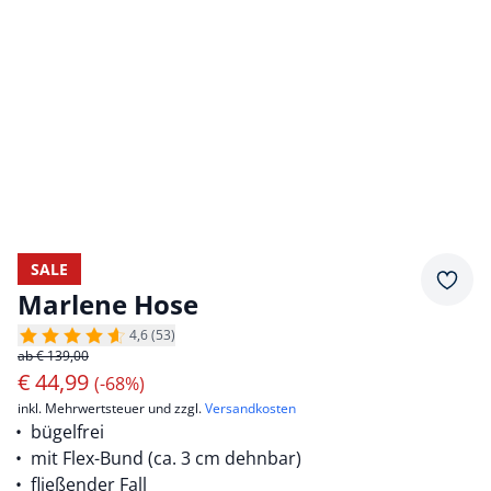
SALE
Merkz
Marlene Hose
4,6 (53)
ab € 139,00
€
44,99
(-68%)
inkl. Mehrwertsteuer und zzgl.
Versandkosten
bügelfrei
mit Flex-Bund (ca. 3 cm dehnbar)
fließender Fall