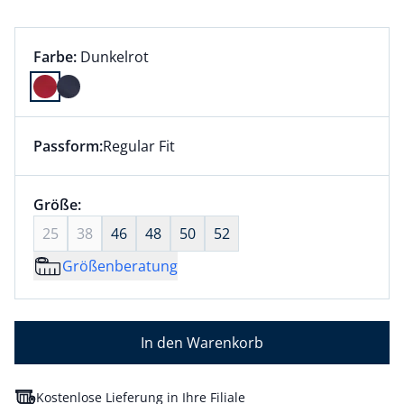
Farbauswahl:
aktuell ausgewählt:
Farbe:
Dunkelrot
Farbe Dunkelrot ausgewählt
Passform:
Regular Fit
Dieser Artikel hat die Passform Regular Fit. für Infor
Größenauswahl:
Größe:
nichts ausgewählt
25
38
46
48
50
52
Größenberatung
In den Warenkorb
Kostenlose Lieferung in Ihre Filiale