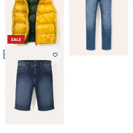
4,5 (174)
4,8 (12)
€ 109,00
ab € 119,00
€ 44,99
(-59%)
€ 49,99
(-58%)
SALE
Artikel 11 von 11.
Passform Regular Fit.
Merkzettel
Regular Fit
Ultralight Bermudas Jeans
2.0
4,8 (101)
ab € 69,99
ab
€ 39,99
(-43%)
Seite 1 geladen. Zeige Produkte 1 bis 11 von 11.