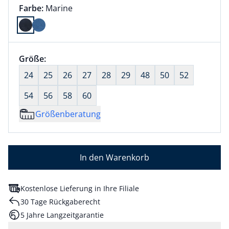
Farbauswahl:
aktuell ausgewählt:
Farbe:
Marine
Farbe Marine ausgewählt
Größenauswahl:
Größe:
nichts ausgewählt
24
25
26
27
28
29
48
50
52
54
56
58
60
Größenberatung
In den Warenkorb
Kostenlose Lieferung in Ihre Filiale
30 Tage Rückgaberecht
5 Jahre Langzeitgarantie