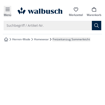
che springen
zur Startseite
vigation springen
Menü
Merkzettel
Warenkorb
inhalt springen
Suche öffnen
Suchbegriff / Artikel-Nr.
oter springen
Herren-Mode
Homewear
Freizeitanzug Sommerleicht
zur Startseite
hnellanmeldung springen