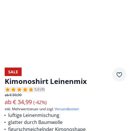
SALE
Merkz
Kimonoshirt Leinenmix
5,0 (9)
ab € 59,99
ab
€
34,99
(-42%)
inkl. Mehrwertsteuer und zzgl.
Versandkosten
luftige Leinenmischung
glatter durch Baumwolle
figurschmeichelnder Kimonoshape