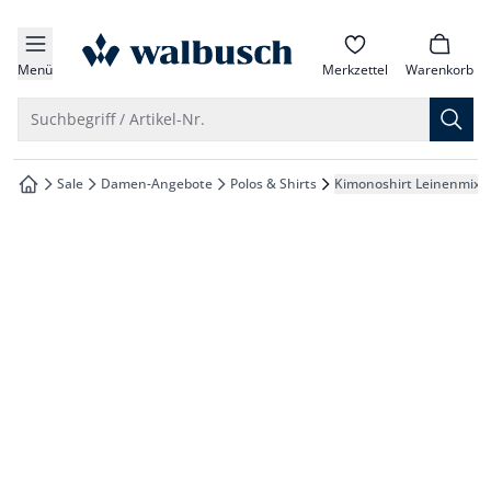
che springen
zur Startseite
vigation springen
Menü
Merkzettel
Warenkorb
inhalt springen
Suche öffnen
Suchbegriff / Artikel-Nr.
oter springen
Sale
Damen-Angebote
Polos & Shirts
Kimonoshirt Leinenmix
zur Startseite
hnellanmeldung springen