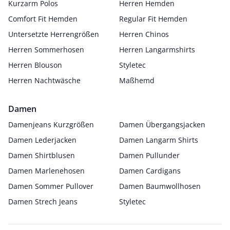
Kurzarm Polos
Herren Hemden
Comfort Fit Hemden
Regular Fit Hemden
Untersetzte Herrengrößen
Herren Chinos
Herren Sommerhosen
Herren Langarmshirts
Herren Blouson
Styletec
Herren Nachtwäsche
Maßhemd
Damen
Damenjeans Kurzgrößen
Damen Übergangsjacken
Damen Lederjacken
Damen Langarm Shirts
Damen Shirtblusen
Damen Pullunder
Damen Marlenehosen
Damen Cardigans
Damen Sommer Pullover
Damen Baumwollhosen
Damen Strech Jeans
Styletec