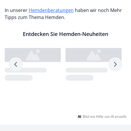
In unserer
Hemdenberatungen
haben wir noch Mehr
Tipps zum Thema Hemden.
Entdecken Sie Hemden-Neuheiten
Pfeil nach rechts
Pfeil na
Loading...
Loading...
Lo
AI
Bild mit Hilfe von KI erstellt