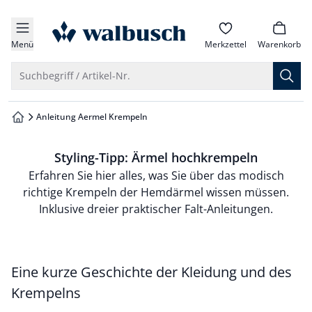
che springen
zur Startseite
vigation springen
Menü
Merkzettel
Warenkorb
inhalt springen
Suche öffnen
Suchbegriff / Artikel-Nr.
oter springen
Anleitung Aermel Krempeln
zur Startseite
hnellanmeldung springen
Styling-Tipp: Ärmel hochkrempeln
Erfahren Sie hier alles, was Sie über das modisch
richtige Krempeln der Hemdärmel wissen müssen.
Inklusive dreier praktischer Falt-Anleitungen.
Eine kurze Geschichte der Kleidung und des
Krempelns