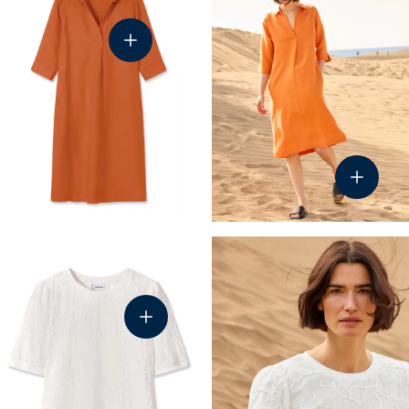
44-5639
45-12
51-3550