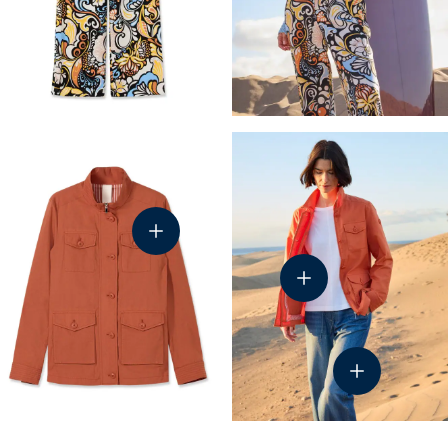
44-6639
43-5926
44-9053