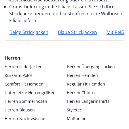
Gratis Lieferung in die Filiale: Lassen Sie sich Ihre
Strickjacke bequem und kostenfrei in eine Walbusch-
Filiale liefern.
Beige Strickjacken
Blaue Strickjacken
Mit Reißv
Herren
Herren Lederjacken
Herren Übergangsjacken
Kurzarm Polos
Herren Hemden
Comfort Fit Hemden
Regular Fit Hemden
Untersetzte Herrengrößen
Herren Chinos
Herren Sommerhosen
Herren Langarmshirts
Herren Blouson
Styletec
Herren Nachtwäsche
Maßhemd