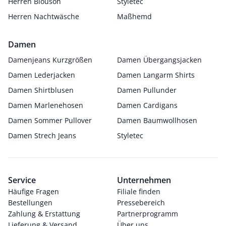
Herren Blouson
Styletec
Herren Nachtwäsche
Maßhemd
Damen
Damenjeans Kurzgrößen
Damen Übergangsjacken
Damen Lederjacken
Damen Langarm Shirts
Damen Shirtblusen
Damen Pullunder
Damen Marlenehosen
Damen Cardigans
Damen Sommer Pullover
Damen Baumwollhosen
Damen Strech Jeans
Styletec
Service
Unternehmen
Häufige Fragen
Filiale finden
Bestellungen
Pressebereich
Zahlung & Erstattung
Partnerprogramm
Lieferung & Versand
Über uns