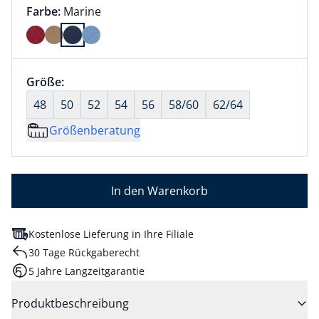
Farbauswahl:
aktuell ausgewählt:
Farbe:
Marine
Farbe Marine ausgewählt
Größenauswahl:
Größe:
nichts ausgewählt
48
50
52
54
56
58/60
62/64
Größenberatung
In den Warenkorb
Kostenlose Lieferung in Ihre Filiale
30 Tage Rückgaberecht
5 Jahre Langzeitgarantie
Produktbeschreibung