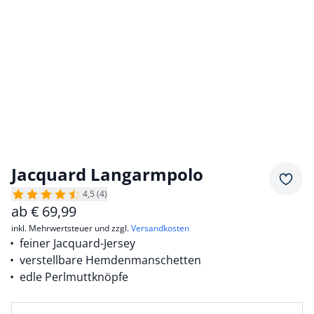
Jacquard Langarmpolo
Merkz
4,5 (4)
ab
€
69,99
inkl. Mehrwertsteuer und zzgl.
Versandkosten
feiner Jacquard-Jersey
verstellbare Hemdenmanschetten
edle Perlmuttknöpfe