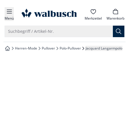
che springen
zur Startseite
vigation springen
Menü
Merkzettel
Warenkorb
inhalt springen
Suche öffnen
Suchbegriff / Artikel-Nr.
oter springen
Herren-Mode
Pullover
Polo-Pullover
Jacquard Langarmpolo
zur Startseite
hnellanmeldung springen