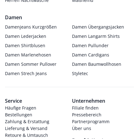
Herren Nachtwäsche
Maßhemd
Damen
Damenjeans Kurzgrößen
Damen Übergangsjacken
Damen Lederjacken
Damen Langarm Shirts
Damen Shirtblusen
Damen Pullunder
Damen Marlenehosen
Damen Cardigans
Damen Sommer Pullover
Damen Baumwollhosen
Damen Strech Jeans
Styletec
Service
Unternehmen
Häufige Fragen
Filiale finden
Bestellungen
Pressebereich
Zahlung & Erstattung
Partnerprogramm
Lieferung & Versand
Über uns
Retoure & Umtausch