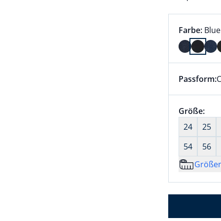
Farbauswah
aktu
Farbe:
Blue
Farbe Blue
Passform:
C
Dieser Arti
Größenaus
Größe:
nic
24
25
54
56
Größe