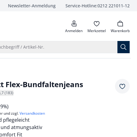
Newsletter-Anmeldung
Service-Hotline:
0212 221011-12
anrufen
Anmelden
Merkzettel
Warenkorb
Suche öffnen
chbegriff / Artikel-Nr.
tt Flex-Bundfaltenjeans
Merkze
4,7 (183)
-9%)
er und zzgl.
Versandkosten
d pflegeleicht
 und atmungsaktiv
mfort Fit