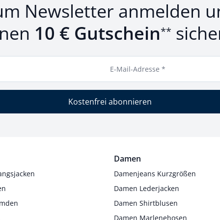
um Newsletter anmelden u
inen
10 € Gutschein
siche
**
E-Mail-Adresse *
Kostenfrei abonnieren
Damen
angsjacken
Damenjeans Kurzgrößen
en
Damen Lederjacken
Hemden
Damen Shirtblusen
s
Damen Marlenehosen