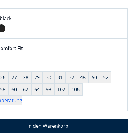
l:
ell ausgewählt:
black
black ausgewählt
omfort Fit
kel hat die Passform Comfort Fit. für Informationen zu Pas
wahl:
hts ausgewählt
26
27
28
29
30
31
32
48
50
52
58
60
62
64
98
102
106
nberatung
In den Warenkorb