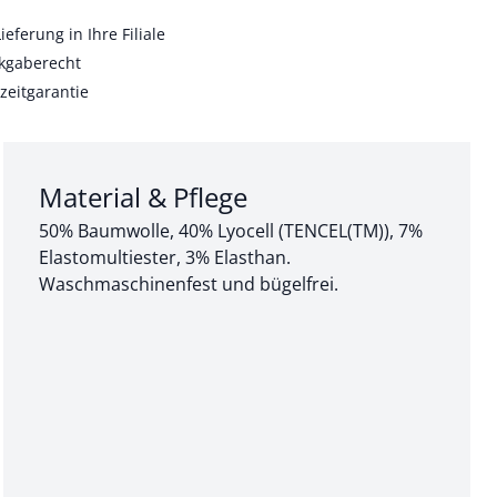
ieferung in Ihre Filiale
kgaberecht
zeitgarantie
Abschnitt 3 von 3:
Material & Pflege
50% Baumwolle, 40% Lyocell (TENCEL(TM)), 7%
Elastomultiester, 3% Elasthan.
Waschmaschinenfest und bügelfrei.