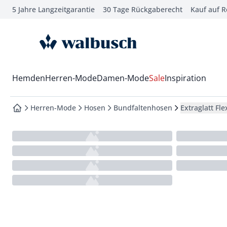
5 Jahre Langzeitgarantie
30 Tage Rückgaberecht
Kauf auf 
che springen
vigation springen
zur Startseite
inhalt springen
oter springen
Wechsel in das Menü mit Pfeil-Runter Taste
Hemden
Herren-Mode
Damen-Mode
Sale
Inspiration
hnellanmeldung springen
Herren-Mode
Hosen
Bundfaltenhosen
Extraglatt Fl
zur Startseite