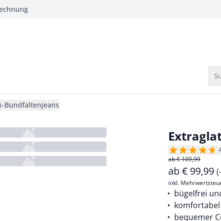
Rechnung
Su
ex-Bundfaltenjeans
Extragla
ab € 109,99
ab
€
99,99
(
inkl. Mehrwertsteu
bügelfrei un
komfortabel
bequemer Co