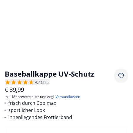
Baseballkappe UV-Schutz
Merkz
4,7 (335)
€
39,99
inkl. Mehrwertsteuer und zzgl.
Versandkosten
frisch durch Coolmax
sportlicher Look
innenliegendes Frottierband