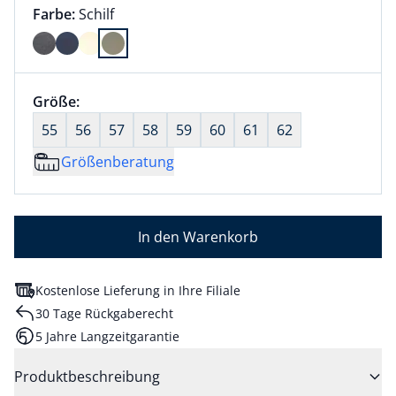
Farbauswahl:
aktuell ausgewählt:
Farbe:
Schilf
Farbe Schilf ausgewählt
Größenauswahl:
Größe:
nichts ausgewählt
55
56
57
58
59
60
61
62
Größenberatung
In den Warenkorb
Kostenlose Lieferung in Ihre Filiale
30 Tage Rückgaberecht
5 Jahre Langzeitgarantie
Produktbeschreibung