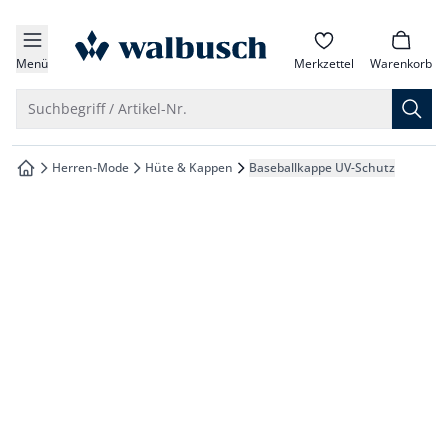
che springen
zur Startseite
vigation springen
Menü
Merkzettel
Warenkorb
inhalt springen
Suche öffnen
Suchbegriff / Artikel-Nr.
oter springen
Herren-Mode
Hüte & Kappen
Baseballkappe UV-Schutz
zur Startseite
hnellanmeldung springen