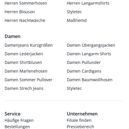
Herren Sommerhosen
Herren Langarmshirts
Herren Blouson
Styletec
Herren Nachtwäsche
Maßhemd
Damen
Damenjeans Kurzgrößen
Damen Übergangsjacken
Damen Lederjacken
Damen Langarm Shirts
Damen Shirtblusen
Damen Pullunder
Damen Marlenehosen
Damen Cardigans
Damen Sommer Pullover
Damen Baumwollhosen
Damen Strech Jeans
Styletec
Service
Unternehmen
Häufige Fragen
Filiale finden
Bestellungen
Pressebereich