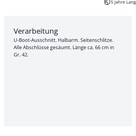
5 Jahre Lang
Abschnitt 2 von 3:
Verarbeitung
U-Boot-Ausschnitt. Halbarm. Seitenschlitze.
Alle Abschlüsse gesäumt. Länge ca. 66 cm in
Gr. 42.