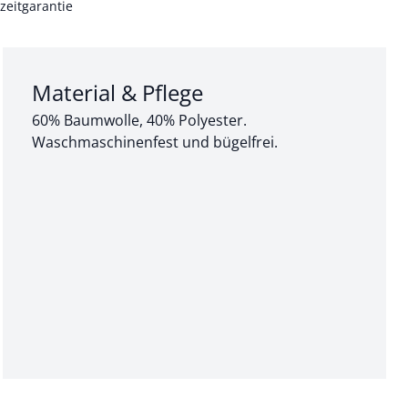
zeitgarantie
Abschnitt 3 von 3:
Material & Pflege
60% Baumwolle, 40% Polyester.
Waschmaschinenfest und bügelfrei.