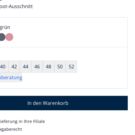
oot-Ausschnitt
l:
ell ausgewählt:
egrün
grün ausgewählt
wahl:
hts ausgewählt
40
42
44
46
48
50
52
nberatung
In den Warenkorb
ieferung in Ihre Filiale
kgaberecht