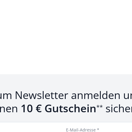
um Newsletter anmelden u
inen
10 € Gutschein
siche
**
E-Mail-Adresse *