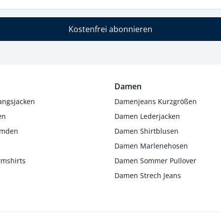
Kostenfrei abonnieren
Damen
angsjacken
Damenjeans Kurzgrößen
en
Damen Lederjacken
Hemden
Damen Shirtblusen
s
Damen Marlenehosen
rmshirts
Damen Sommer Pullover
Damen Strech Jeans