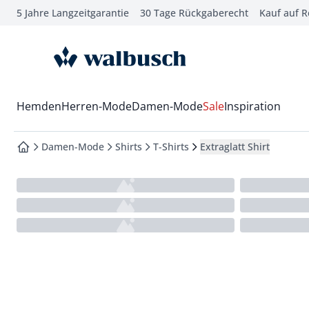
5 Jahre Langzeitgarantie
30 Tage Rückgaberecht
Kauf auf 
che springen
vigation springen
zur Startseite
inhalt springen
oter springen
Wechsel in das Menü mit Pfeil-Runter Taste
Hemden
Herren-Mode
Damen-Mode
Sale
Inspiration
hnellanmeldung springen
Damen-Mode
Shirts
T-Shirts
Extraglatt Shirt
zur Startseite