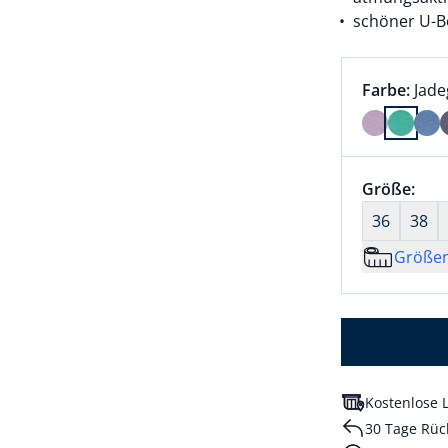
schöner U-B
Farbauswah
aktu
Farbe:
Jad
Farbe Jade
Größenaus
Größe:
nic
36
38
Größe
Kostenlose L
30 Tage Rüc