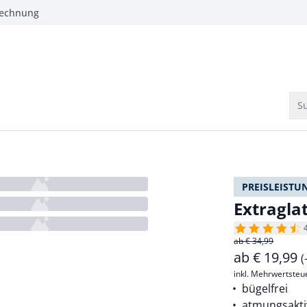
Rechnung
Su
PREISLEISTU
Extraglat
ab € 34,99
ab
€
19,99
(
inkl. Mehrwertsteu
bügelfrei
atmungsakti