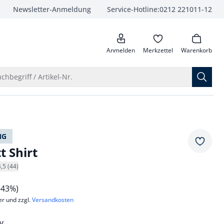
Newsletter-Anmeldung
Service-Hotline:
0212 221011-12
anrufen
Anmelden
Merkzettel
Warenkorb
Suche öffnen
chbegriff / Artikel-Nr.
NG
Merkze
t Shirt
4,5 (44)
-43%)
er und zzgl.
Versandkosten
v