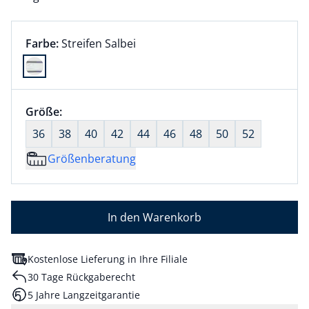
Farbauswahl:
aktuell ausgewählt:
Farbe:
Streifen Salbei
Farbe Streifen Salbei ausgewählt
Größenauswahl:
Größe:
nichts ausgewählt
36
38
40
42
44
46
48
50
52
Größenberatung
In den Warenkorb
Kostenlose Lieferung in Ihre Filiale
30 Tage Rückgaberecht
5 Jahre Langzeitgarantie