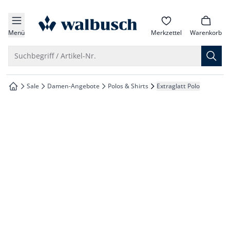
che springen
zur Startseite
vigation springen
Menü
Merkzettel
Warenkorb
inhalt springen
Suche öffnen
Suchbegriff / Artikel-Nr.
oter springen
Sale
Damen-Angebote
Polos & Shirts
Extraglatt Polo
zur Startseite
hnellanmeldung springen