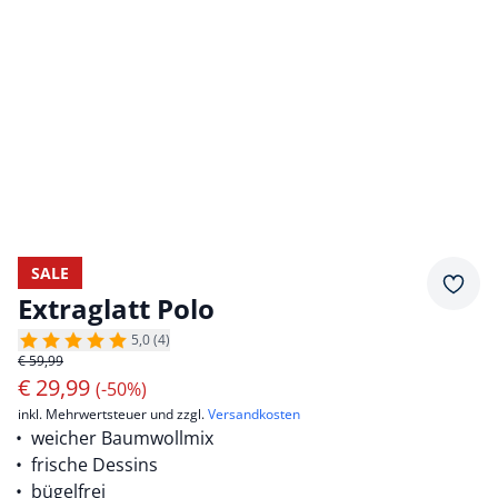
SALE
Merkz
Extraglatt Polo
5,0 (4)
€ 59,99
€
29,99
(-50%)
inkl. Mehrwertsteuer und zzgl.
Versandkosten
weicher Baumwollmix
frische Dessins
bügelfrei