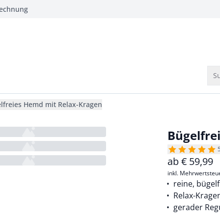
Rechnung
Su
lfreies Hemd mit Relax-Kragen
Bügelfre
ab
€
59,99
inkl. Mehrwertsteu
reine, bügel
Relax-Krage
gerader Regu