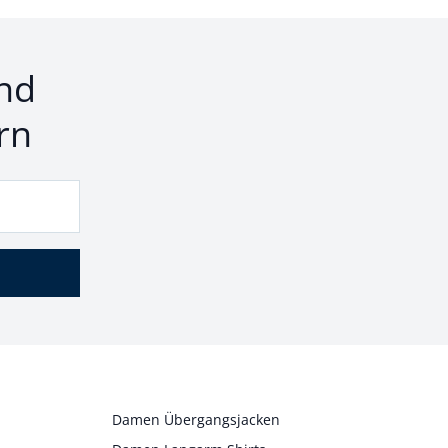
nd
rn
Damen Übergangsjacken