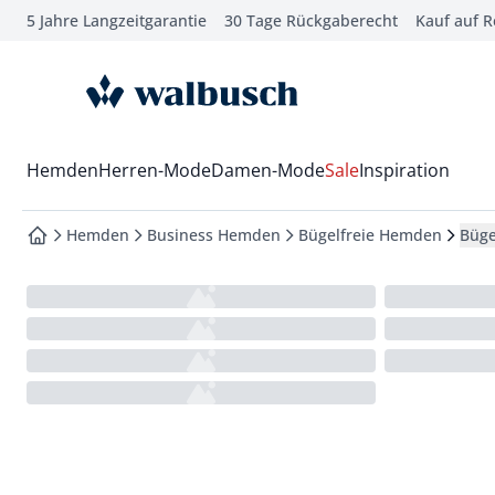
5 Jahre Langzeitgarantie
30 Tage Rückgaberecht
Kauf auf 
che springen
vigation springen
zur Startseite
inhalt springen
oter springen
Wechsel in das Menü mit Pfeil-Runter Taste
Hemden
Herren-Mode
Damen-Mode
Sale
Inspiration
hnellanmeldung springen
Hemden
Business Hemden
Bügelfreie Hemden
Büge
zur Startseite