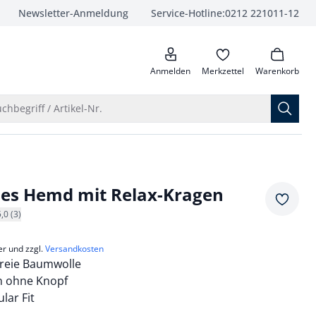
Newsletter-Anmeldung
Service-Hotline:
0212 221011-12
anrufen
Anmelden
Merkzettel
Warenkorb
Suche öffnen
chbegriff / Artikel-Nr.
ies Hemd mit Relax-Kragen
Merkze
5,0 (3)
er und zzgl.
Versandkosten
freie Baumwolle
n ohne Knopf
lar Fit