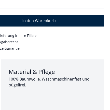
In den Warenkorb
ieferung in Ihre Filiale
kgaberecht
zeitgarantie
Abschnitt 3 von 3:
Material & Pflege
100% Baumwolle. Waschmaschinenfest und
bügelfrei.