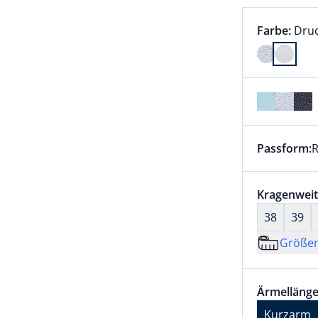
Farbauswah
aktu
Farbe:
Dru
Farbe Druc
Passform:
R
Dieser Arti
Größenaus
Kragenweit
38
39
Größe
Größenaus
Ärmellänge
Ärmellänge
Kurzarm