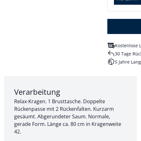
Kostenlose L
30 Tage Rüc
5 Jahre Lang
Abschnitt 2 von 3:
Verarbeitung
Relax-Kragen. 1 Brusttasche. Doppelte
Rückenpasse mit 2 Rückenfalten. Kurzarm
gesäumt. Abgerundeter Saum. Normale,
gerade Form. Länge ca. 80 cm in Kragenweite
42.