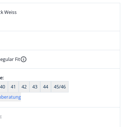
l:
ell ausgewählt:
ck Weiss
k Weiss ausgewählt
egular Fit
kel hat die Passform Regular Fit. für Informationen zu Pass
Information
wahl:
e:
nichts ausgewählt
40
41
42
43
44
45/46
nberatung
wahl:
 Kurzarm ausgewählt
:
aktuell ausgewählt: Kurzarm