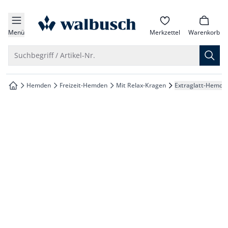
che springen
zur Startseite
vigation springen
Menü
Merkzettel
Warenkorb
inhalt springen
Suche öffnen
Suchbegriff / Artikel-Nr.
oter springen
Hemden
Freizeit-Hemden
Mit Relax-Kragen
Extraglatt-Hemd T
zur Startseite
hnellanmeldung springen