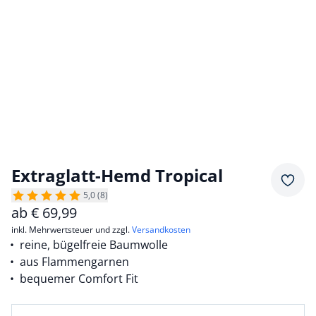
Extraglatt-Hemd Tropical
Merkz
5,0 (8)
ab
€
69,99
inkl. Mehrwertsteuer und zzgl.
Versandkosten
reine, bügelfreie Baumwolle
aus Flammengarnen
bequemer Comfort Fit