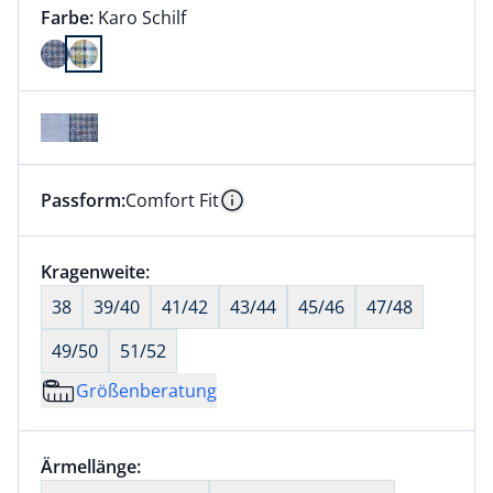
Farbauswahl:
aktuell ausgewählt:
Farbe:
Karo Schilf
Farbe Karo Schilf ausgewählt
Passform:
Comfort Fit
Dieser Artikel hat die Passform Comfort Fit. für Info
Information
Größenauswahl:
Kragenweite:
nichts ausgewählt
38
39/40
41/42
43/44
45/46
47/48
49/50
51/52
Größenberatung
Größenauswahl:
Ärmellänge:
nichts ausgewählt