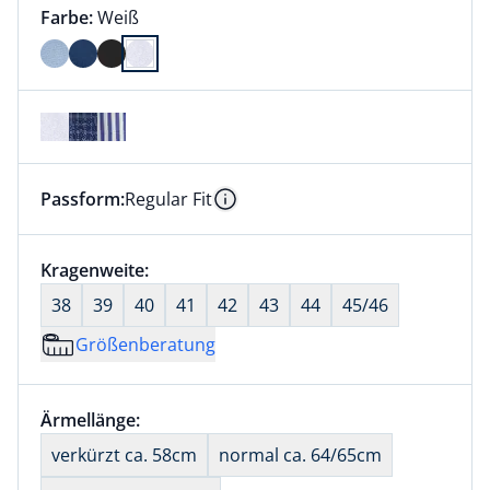
Farbauswahl:
aktuell ausgewählt:
Farbe:
Weiß
Farbe Weiß ausgewählt
Passform:
Regular Fit
Dieser Artikel hat die Passform Regular Fit. für Infor
Information
Größenauswahl:
Kragenweite:
nichts ausgewählt
38
39
40
41
42
43
44
45/46
Größenberatung
Größenauswahl:
Ärmellänge:
nichts ausgewählt
verkürzt ca. 58cm
normal ca. 64/65cm