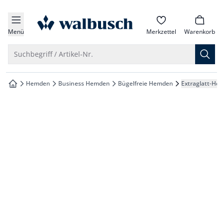
che springen
zur Startseite
vigation springen
Menü
Merkzettel
Warenkorb
inhalt springen
Suche öffnen
Suchbegriff / Artikel-Nr.
oter springen
Hemden
Business Hemden
Bügelfreie Hemden
Extraglatt-He
zur Startseite
hnellanmeldung springen