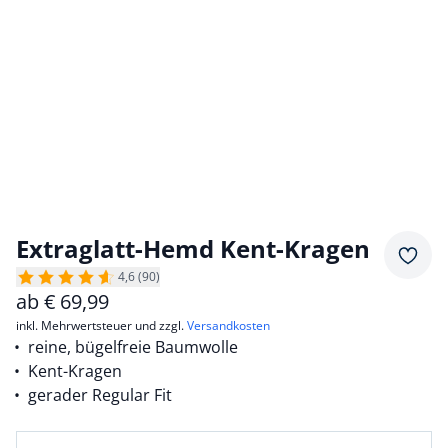
Extraglatt-Hemd Kent-Kragen
Merkz
4,6 (90)
ab
€
69,99
inkl. Mehrwertsteuer und zzgl.
Versandkosten
reine, bügelfreie Baumwolle
Kent-Kragen
gerader Regular Fit