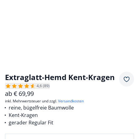
Extraglatt-Hemd Kent-Kragen
Merkz
4,6 (89)
ab
€
69,99
inkl. Mehrwertsteuer und zzgl.
Versandkosten
reine, bügelfreie Baumwolle
Kent-Kragen
gerader Regular Fit