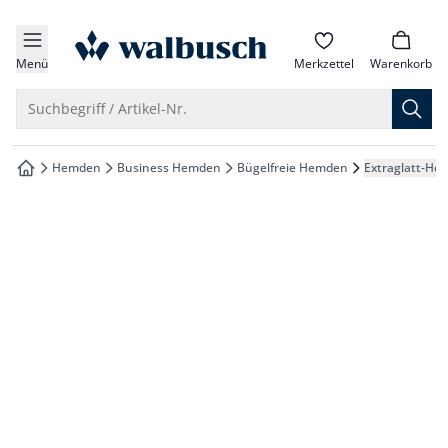
che springen
zur Startseite
vigation springen
Menü
Merkzettel
Warenkorb
inhalt springen
Suche öffnen
Suchbegriff / Artikel-Nr.
oter springen
Hemden
Business Hemden
Bügelfreie Hemden
Extraglatt-He
zur Startseite
hnellanmeldung springen