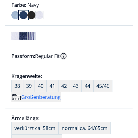
Farbauswahl:
aktuell ausgewählt:
Farbe:
Navy
Farbe Navy ausgewählt
Passform:
Regular Fit
Dieser Artikel hat die Passform Regular Fit. für Infor
Information
Größenauswahl:
Kragenweite:
nichts ausgewählt
38
39
40
41
42
43
44
45/46
Größenberatung
Größenauswahl:
Ärmellänge:
nichts ausgewählt
verkürzt ca. 58cm
normal ca. 64/65cm