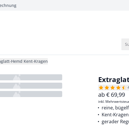
Rechnung
Su
aglatt-Hemd Kent-Kragen
Extragla
ab
€
69,99
inkl. Mehrwertsteu
reine, bügel
Kent-Kragen
gerader Regu