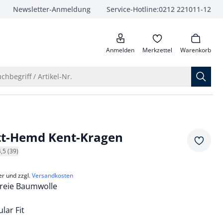
Newsletter-Anmeldung
Service-Hotline:
0212 221011-12
anrufen
Anmelden
Merkzettel
Warenkorb
Suche öffnen
chbegriff / Artikel-Nr.
tt-Hemd Kent-Kragen
Merkze
4,5 (39)
er und zzgl.
Versandkosten
freie Baumwolle
lar Fit