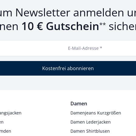
um Newsletter anmelden u
inen
10 € Gutschein
siche
**
E-Mail-Adresse *
Kostenfrei abonnieren
Damen
angsjacken
Damenjeans Kurzgrößen
en
Damen Lederjacken
Hemden
Damen Shirtblusen