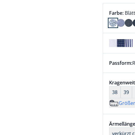
Farbauswah
aktu
Farbe:
Blät
Farbe Blät
Passform:
R
Dieser Arti
Größenaus
Kragenweit
38
39
Größe
Größenaus
Ärmellänge
verkürzt 