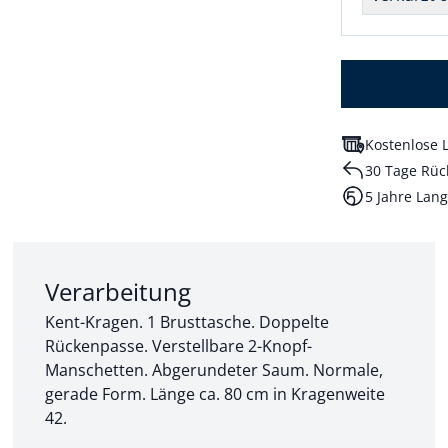
Kostenlose L
30 Tage Rüc
5 Jahre Lang
Abschnitt 2 von 3:
Verarbeitung
Kent-Kragen. 1 Brusttasche. Doppelte
Rückenpasse. Verstellbare 2-Knopf-
Manschetten. Abgerundeter Saum. Normale,
gerade Form. Länge ca. 80 cm in Kragenweite
42.