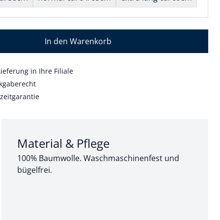
In den Warenkorb
ieferung in Ihre Filiale
kgaberecht
zeitgarantie
Abschnitt 3 von 3:
Material & Pflege
100% Baumwolle. Waschmaschinenfest und
bügelfrei.