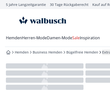
5 Jahre Langzeitgarantie
30 Tage Rückgaberecht
Kauf auf 
che springen
vigation springen
zur Startseite
inhalt springen
oter springen
Wechsel in das Menü mit Pfeil-Runter Taste
Hemden
Herren-Mode
Damen-Mode
Sale
Inspiration
hnellanmeldung springen
Hemden
Business Hemden
Bügelfreie Hemden
Extr
zur Startseite