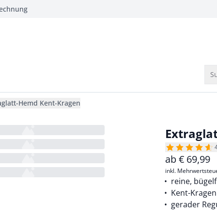
Rechnung
Su
aglatt-Hemd Kent-Kragen
Extragla
ab
€
69,99
inkl. Mehrwertsteu
reine, bügel
Kent-Kragen
gerader Regu