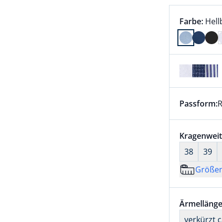
Farbauswah
aktu
Farbe:
Hell
Farbe Hell
Passform:
R
Dieser Arti
Größenaus
Kragenweit
38
39
Größe
Größenaus
Ärmellänge
verkürzt 