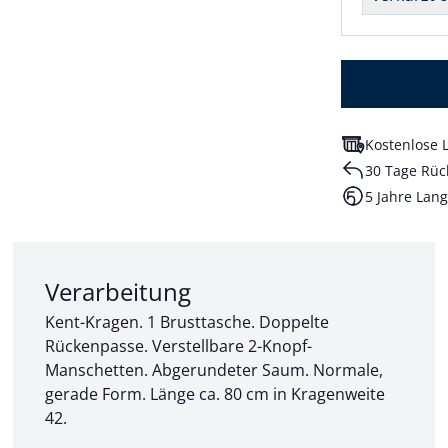
Kostenlose L
30 Tage Rüc
5 Jahre Lang
Abschnitt 2 von 3:
Verarbeitung
Kent-Kragen. 1 Brusttasche. Doppelte
Rückenpasse. Verstellbare 2-Knopf-
Manschetten. Abgerundeter Saum. Normale,
gerade Form. Länge ca. 80 cm in Kragenweite
42.