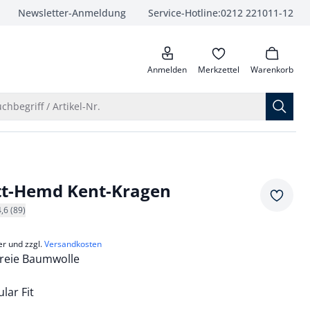
Newsletter-Anmeldung
Service-Hotline:
0212 221011-12
anrufen
Anmelden
Merkzettel
Warenkorb
Suche öffnen
chbegriff / Artikel-Nr.
tt-Hemd Kent-Kragen
Merkze
4,6 (89)
er und zzgl.
Versandkosten
freie Baumwolle
lar Fit