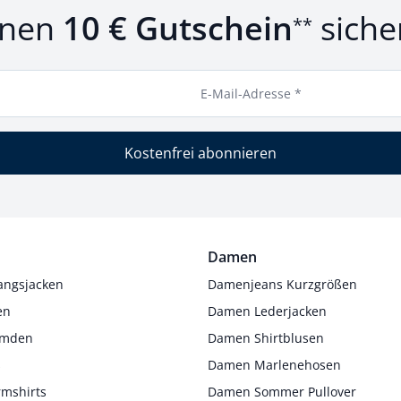
inen
10 € Gutschein
siche
**
E-Mail-Adresse *
Kostenfrei abonnieren
Damen
angsjacken
Damenjeans Kurzgrößen
en
Damen Lederjacken
Hemden
Damen Shirtblusen
s
Damen Marlenehosen
rmshirts
Damen Sommer Pullover