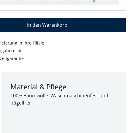
In den Warenkorb
ieferung in Ihre Filiale
kgaberecht
zeitgarantie
Abschnitt 3 von 3:
Material & Pflege
100% Baumwolle. Waschmaschinenfest und
bügelfrei.