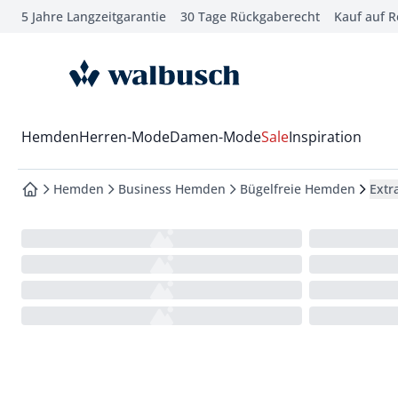
5 Jahre Langzeitgarantie
30 Tage Rückgaberecht
Kauf auf 
che springen
vigation springen
zur Startseite
inhalt springen
oter springen
Wechsel in das Menü mit Pfeil-Runter Taste
Hemden
Herren-Mode
Damen-Mode
Sale
Inspiration
hnellanmeldung springen
Hemden
Business Hemden
Bügelfreie Hemden
Extr
zur Startseite