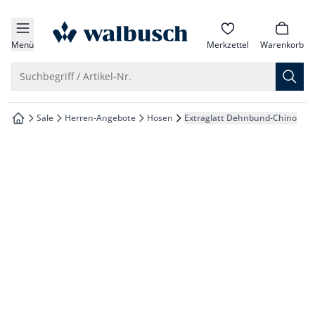
che springen
zur Startseite
vigation springen
Menü
Merkzettel
Warenkorb
inhalt springen
Suche öffnen
Suchbegriff / Artikel-Nr.
oter springen
Sale
Herren-Angebote
Hosen
Extraglatt Dehnbund-Chino
zur Startseite
hnellanmeldung springen