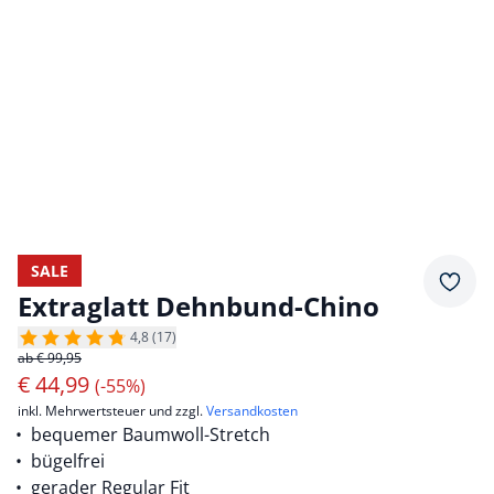
SALE
Merkz
Extraglatt Dehnbund-Chino
4,8 (17)
ab € 99,95
€
44,99
(-55%)
inkl. Mehrwertsteuer und zzgl.
Versandkosten
bequemer Baumwoll-Stretch
bügelfrei
gerader Regular Fit