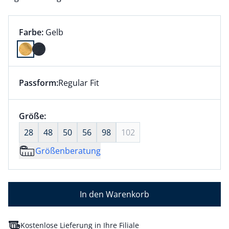
Farbauswahl:
aktuell ausgewählt:
Farbe:
Gelb
Farbe Gelb ausgewählt
Passform:
Regular Fit
Dieser Artikel hat die Passform Regular Fit. für Infor
Größenauswahl:
Größe:
nichts ausgewählt
28
48
50
56
98
102
Größenberatung
In den Warenkorb
Kostenlose Lieferung in Ihre Filiale