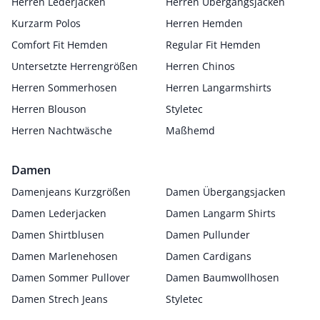
Herren Lederjacken
Herren Übergangsjacken
Kurzarm Polos
Herren Hemden
Comfort Fit Hemden
Regular Fit Hemden
Untersetzte Herrengrößen
Herren Chinos
Herren Sommerhosen
Herren Langarmshirts
Herren Blouson
Styletec
Herren Nachtwäsche
Maßhemd
Damen
Damenjeans Kurzgrößen
Damen Übergangsjacken
Damen Lederjacken
Damen Langarm Shirts
Damen Shirtblusen
Damen Pullunder
Damen Marlenehosen
Damen Cardigans
Damen Sommer Pullover
Damen Baumwollhosen
Damen Strech Jeans
Styletec