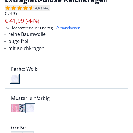
4,6 (144)
€ 74,95
€
41,99
(-44%)
inkl. Mehrwertsteuer und zzgl.
Versandkosten
reine Baumwolle
bügelfrei
mit Kelchkragen
Farbauswahl:
aktuell ausgewählt:
Farbe:
Weiß
Farbe Weiß ausgewählt
Muster:
einfarbig
Größenauswahl:
Größe:
nichts ausgewählt