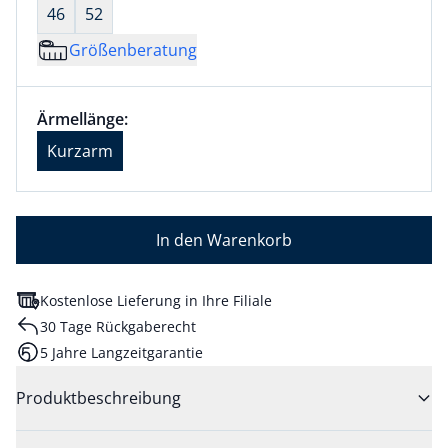
46
52
Größenberatung
Größenauswahl:
Ärmellänge Kurzarm ausgewählt
Ärmellänge:
aktuell ausgewählt: Kurzarm
Kurzarm
In den Warenkorb
Kostenlose Lieferung in Ihre Filiale
30 Tage Rückgaberecht
5 Jahre Langzeitgarantie
Produktbeschreibung