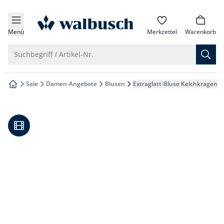
che springen
zur Startseite
vigation springen
Menü
Merkzettel
Warenkorb
inhalt springen
Suche öffnen
Suchbegriff / Artikel-Nr.
oter springen
Sale
Damen-Angebote
Blusen
Extraglatt-Bluse Kelchkragen
zur Startseite
hnellanmeldung springen
Video