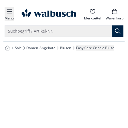
che springen
zur Startseite
vigation springen
Menü
Merkzettel
Warenkorb
inhalt springen
Suche öffnen
Suchbegriff / Artikel-Nr.
oter springen
Sale
Damen-Angebote
Blusen
Easy Care Crincle Bluse
zur Startseite
hnellanmeldung springen