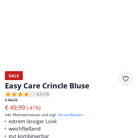
SALE
Merkz
Easy Care Crincle Bluse
4,2 (13)
€ 84,95
€
49,99
(-41%)
inkl. Mehrwertsteuer und zzgl.
Versandkosten
extrem lässiger Look
weichfließend
gut kombinierbar