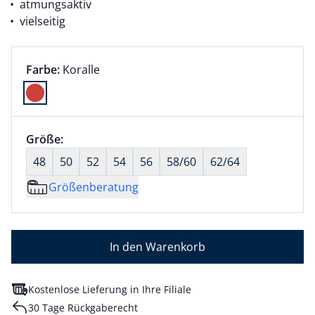
atmungsaktiv
vielseitig
Farbauswahl:
aktuell ausgewählt:
Farbe:
Koralle
Farbe Koralle ausgewählt
Größenauswahl:
Größe:
nichts ausgewählt
48
50
52
54
56
58/60
62/64
Größenberatung
In den Warenkorb
Kostenlose Lieferung in Ihre Filiale
30 Tage Rückgaberecht