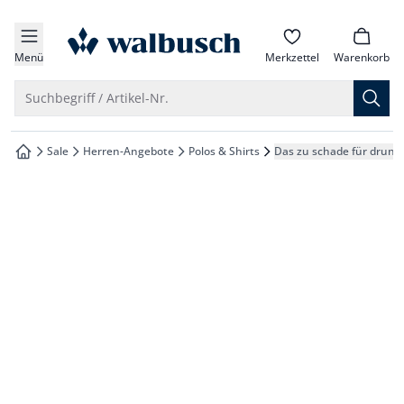
che springen
zur Startseite
vigation springen
Menü
Merkzettel
Warenkorb
inhalt springen
Suche öffnen
Suchbegriff / Artikel-Nr.
oter springen
Sale
Herren-Angebote
Polos & Shirts
Das zu schade für drunte
zur Startseite
hnellanmeldung springen