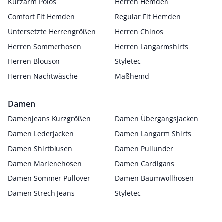
Kurzarm Polos
Herren Hemden
Comfort Fit Hemden
Regular Fit Hemden
Untersetzte Herrengrößen
Herren Chinos
Herren Sommerhosen
Herren Langarmshirts
Herren Blouson
Styletec
Herren Nachtwäsche
Maßhemd
Damen
Damenjeans Kurzgrößen
Damen Übergangsjacken
Damen Lederjacken
Damen Langarm Shirts
Damen Shirtblusen
Damen Pullunder
Damen Marlenehosen
Damen Cardigans
Damen Sommer Pullover
Damen Baumwollhosen
Damen Strech Jeans
Styletec