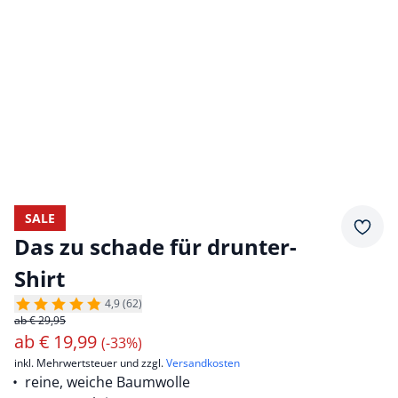
SALE
Merkz
Das zu schade für drunter-
Shirt
4,9 (62)
ab € 29,95
ab
€
19,99
(-33%)
inkl. Mehrwertsteuer und zzgl.
Versandkosten
reine, weiche Baumwolle