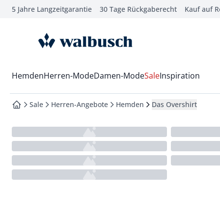
5 Jahre Langzeitgarantie
30 Tage Rückgaberecht
Kauf auf 
che springen
vigation springen
zur Startseite
inhalt springen
oter springen
Wechsel in das Menü mit Pfeil-Runter Taste
Hemden
Herren-Mode
Damen-Mode
Sale
Inspiration
hnellanmeldung springen
Sale
Herren-Angebote
Hemden
Das Overshirt
zur Startseite