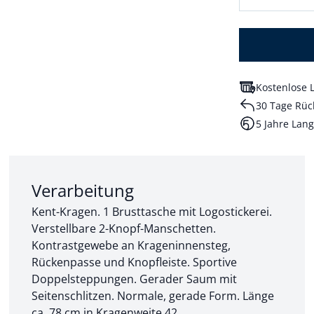
Kostenlose L
30 Tage Rüc
5 Jahre Lang
Abschnitt 2 von 3:
Verarbeitung
Kent-Kragen. 1 Brusttasche mit Logostickerei.
Verstellbare 2-Knopf-Manschetten.
Kontrastgewebe an Krageninnensteg,
Rückenpasse und Knopfleiste. Sportive
Doppelsteppungen. Gerader Saum mit
Seitenschlitzen. Normale, gerade Form. Länge
ca. 78 cm in Kragenweite 42.