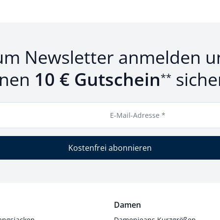
um Newsletter anmelden u
inen
10 € Gutschein
siche
**
E-Mail-Adresse *
Kostenfrei abonnieren
Damen
angsjacken
Damenjeans Kurzgrößen