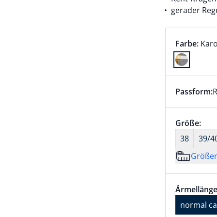
gerader Regu
Farbauswah
aktu
Farbe:
Karo
Farbe Karo
Passform:
R
Dieser Arti
Größenaus
Größe:
nic
38
39/4
Größe
Größenaus
Ärmellänge
Ärmellänge
normal ca