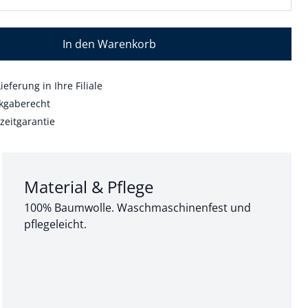
In den Warenkorb
ieferung in Ihre Filiale
kgaberecht
zeitgarantie
Abschnitt 3 von 3:
Material & Pflege
100% Baumwolle. Waschmaschinenfest und
pflegeleicht.