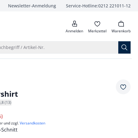
Newsletter-Anmeldung
Service-Hotline:
0212 221011-12
anrufen
Anmelden
Merkzettel
Warenkorb
Suche öffnen
chbegriff / Artikel-Nr.
Merkze
shirt
4,8 (13)
%)
er und zzgl.
Versandkosten
Schnitt