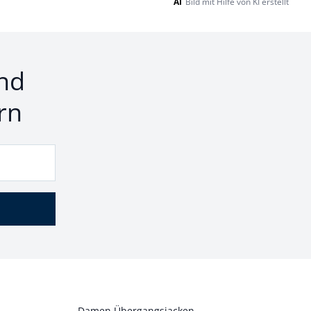
AI
Bild mit Hilfe von KI erstellt
nd
rn
Damen Übergangsjacken