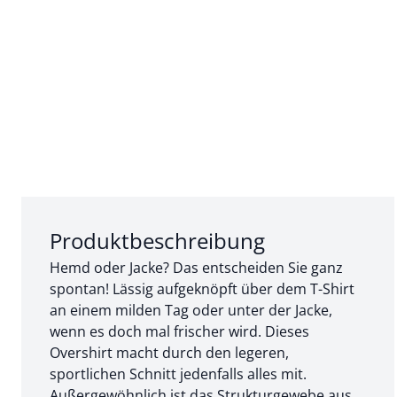
Abschnitt 1 von 3:
Produktbeschreibung
Hemd oder Jacke? Das entscheiden Sie ganz
spontan! Lässig aufgeknöpft über dem T-Shirt
an einem milden Tag oder unter der Jacke,
wenn es doch mal frischer wird. Dieses
Overshirt macht durch den legeren,
sportlichen Schnitt jedenfalls alles mit.
Außergewöhnlich ist das Strukturgewebe aus