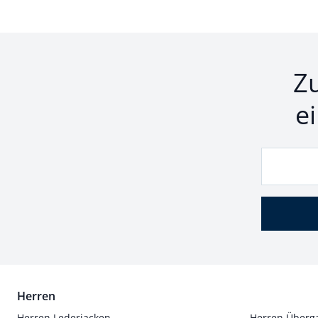
Z
e
Herren
Herren Lederjacken
Herren Überg