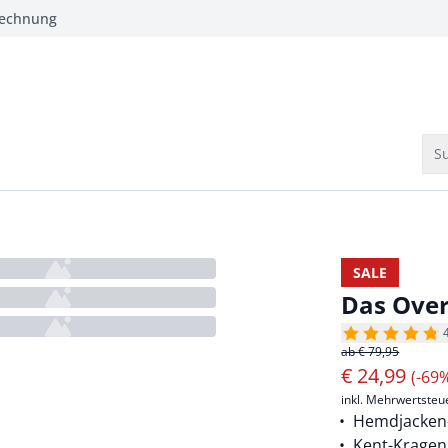
Rechnung
Su
SALE
Das Over
ab € 79,95
€
24,99
(-69
inkl. Mehrwertsteu
Hemdjacken-
Kent-Kragen