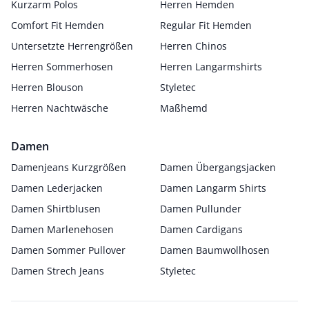
Kurzarm Polos
Herren Hemden
Comfort Fit Hemden
Regular Fit Hemden
Untersetzte Herrengrößen
Herren Chinos
Herren Sommerhosen
Herren Langarmshirts
Herren Blouson
Styletec
Herren Nachtwäsche
Maßhemd
Damen
Damenjeans Kurzgrößen
Damen Übergangsjacken
Damen Lederjacken
Damen Langarm Shirts
Damen Shirtblusen
Damen Pullunder
Damen Marlenehosen
Damen Cardigans
Damen Sommer Pullover
Damen Baumwollhosen
Damen Strech Jeans
Styletec