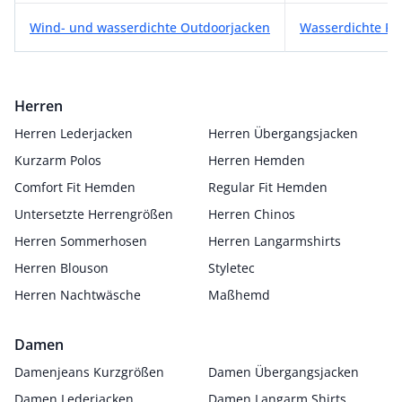
Wind- und wasserdichte Outdoorjacken
Wass
Herren
Herren Lederjacken
Herren Übergangsjacken
Kurzarm Polos
Herren Hemden
Comfort Fit Hemden
Regular Fit Hemden
Untersetzte Herrengrößen
Herren Chinos
Herren Sommerhosen
Herren Langarmshirts
Herren Blouson
Styletec
Herren Nachtwäsche
Maßhemd
Damen
Damenjeans Kurzgrößen
Damen Übergangsjacken
Damen Lederjacken
Damen Langarm Shirts