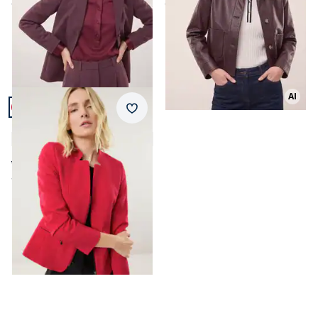
ab
€ 189,99
ab
€ 169,99
Artikel 3 von 3.
AI
+2
Merkzettel
Kofferblazer Airline
4,7 (263)
ab € 139,99
ab
€ 139,00
(-1%)
Seite 1 geladen. Zeige Produkte 1 bis 3 von 3.