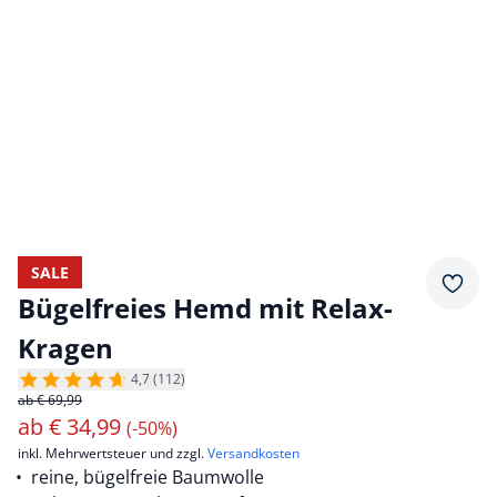
SALE
Merkz
Bügelfreies Hemd mit Relax-
Kragen
4,7 (112)
ab € 69,99
ab
€
34,99
(-50%)
inkl. Mehrwertsteuer und zzgl.
Versandkosten
reine, bügelfreie Baumwolle