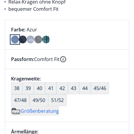
Relax-Kragen ohne Knopf
bequemer Comfort Fit
Farbauswahl:
aktuell ausgewählt:
Farbe:
Azur
Farbe Azur ausgewählt
Passform:
Comfort Fit
Dieser Artikel hat die Passform Comfort Fit. für Info
Information
Größenauswahl:
Kragenweite:
nichts ausgewählt
38
39
40
41
42
43
44
45/46
47/48
49/50
51/52
Größenberatung
Größenauswahl:
Ärmellänge: