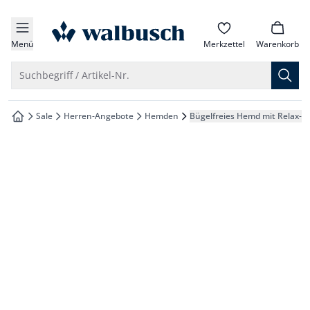
che springen
zur Startseite
vigation springen
Menü
Merkzettel
Warenkorb
inhalt springen
Suche öffnen
Suchbegriff / Artikel-Nr.
oter springen
Sale
Herren-Angebote
Hemden
Bügelfreies Hemd mit Relax-K
zur Startseite
hnellanmeldung springen