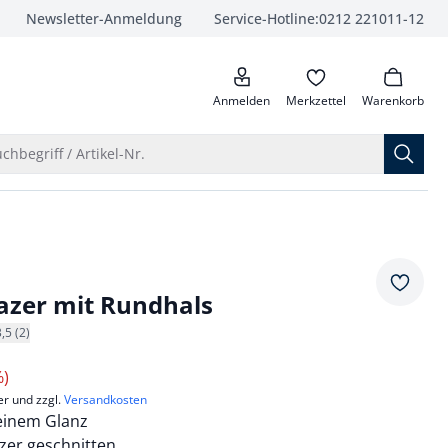
Newsletter-Anmeldung
Service-Hotline:
0212 221011-12
anrufen
Anmelden
Merkzettel
Warenkorb
Suche öffnen
chbegriff / Artikel-Nr.
Merkze
azer mit Rundhals
3,5 (2)
%)
er und zzgl.
Versandkosten
feinem Glanz
zer geschnitten