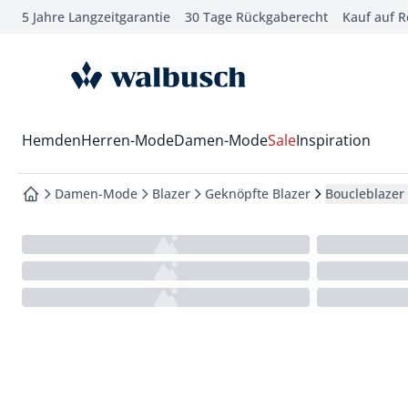
5 Jahre Langzeitgarantie
30 Tage Rückgaberecht
Kauf auf 
che springen
vigation springen
zur Startseite
inhalt springen
oter springen
Wechsel in das Menü mit Pfeil-Runter Taste
Hemden
Herren-Mode
Damen-Mode
Sale
Inspiration
hnellanmeldung springen
Damen-Mode
Blazer
Geknöpfte Blazer
Boucleblazer
zur Startseite