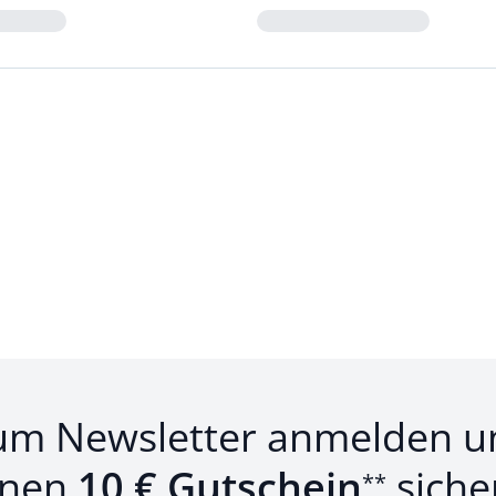
Loading...
um Newsletter anmelden u
inen
10 € Gutschein
siche
**