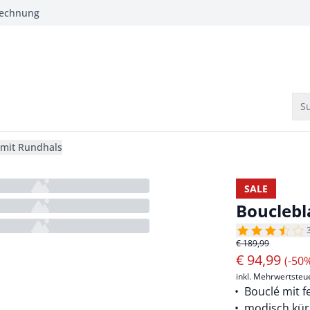
Rechnung
Su
 mit Rundhals
SALE
Bouclebl
€ 189,99
€
94,99
(-50
inkl. Mehrwertsteu
Bouclé mit 
modisch kür