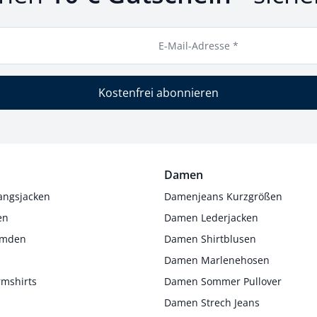
E-Mail-Adresse *
Kostenfrei abonnieren
Damen
angsjacken
Damenjeans Kurzgrößen
en
Damen Lederjacken
Hemden
Damen Shirtblusen
s
Damen Marlenehosen
rmshirts
Damen Sommer Pullover
Damen Strech Jeans