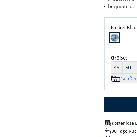
bequem, da 
Farbauswah
aktu
Farbe:
Blau
Farbe Blau
Größenaus
Größe:
nic
46
50
Größe
Kostenlose L
30 Tage Rüc