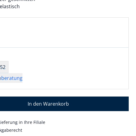
elastisch
l:
ell ausgewählt:
 ausgewählt
wahl:
hts ausgewählt
52
nberatung
In den Warenkorb
ieferung in Ihre Filiale
kgaberecht