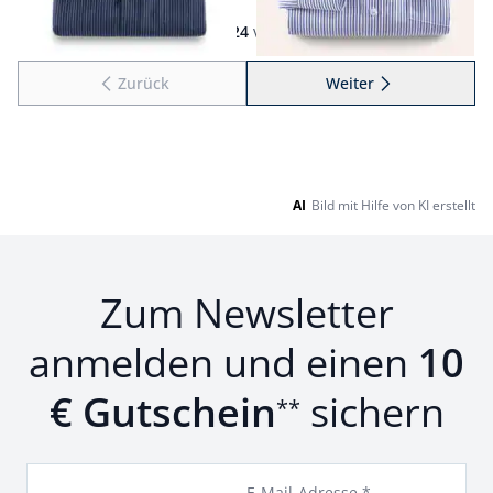
Seite 1 geladen. Zeige Produkte 1 bis 24 von 56.
1
bis
24
von
56
Zurück
Weiter
zu Seite 2
AI
Bild mit Hilfe von KI erstellt
Zum Newsletter
anmelden und einen
10
€ Gutschein
sichern
**
E-Mail-Adresse *