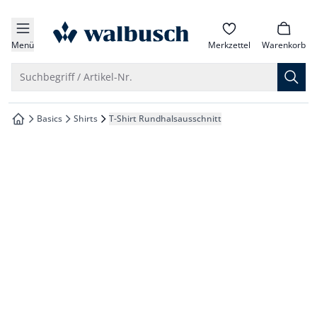
che springen
zur Startseite
vigation springen
Menü
Merkzettel
Warenkorb
inhalt springen
Suche öffnen
Suchbegriff / Artikel-Nr.
oter springen
Basics
Shirts
T-Shirt Rundhalsausschnitt
zur Startseite
hnellanmeldung springen