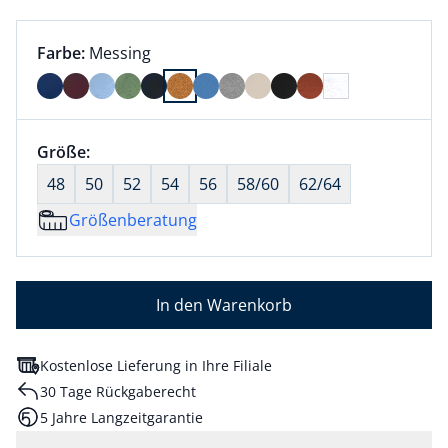
Farbauswahl:
aktuell ausgewählt:
Farbe:
Messing
Farbe Messing ausgewählt
Größenauswahl:
Größe:
nichts ausgewählt
48
50
52
54
56
58/60
62/64
Größenberatung
In den Warenkorb
Kostenlose Lieferung in Ihre Filiale
30 Tage Rückgaberecht
5 Jahre Langzeitgarantie