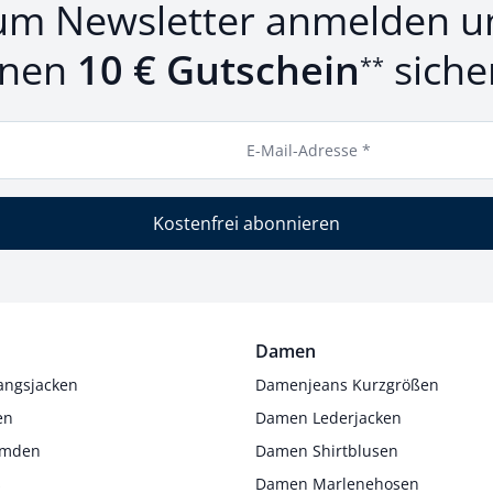
um Newsletter anmelden u
inen
10 € Gutschein
siche
**
E-Mail-Adresse *
Kostenfrei abonnieren
Damen
angsjacken
Damenjeans Kurzgrößen
en
Damen Lederjacken
Hemden
Damen Shirtblusen
s
Damen Marlenehosen