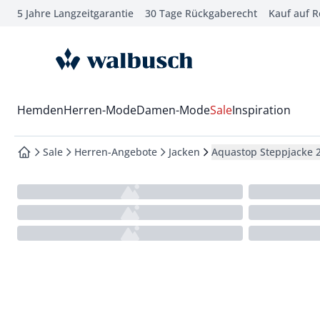
5 Jahre Langzeitgarantie
30 Tage Rückgaberecht
Kauf auf 
che springen
vigation springen
zur Startseite
inhalt springen
oter springen
Wechsel in das Menü mit Pfeil-Runter Taste
Hemden
Herren-Mode
Damen-Mode
Sale
Inspiration
hnellanmeldung springen
Sale
Herren-Angebote
Jacken
Aquastop Steppjacke 2
zur Startseite