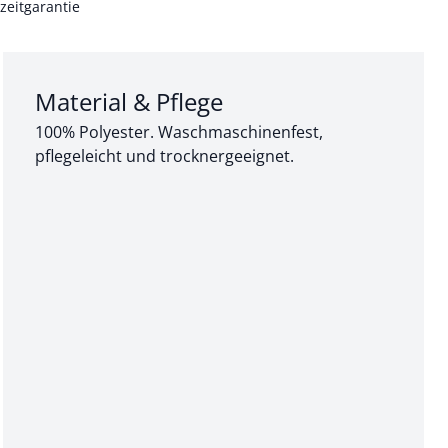
zeitgarantie
Abschnitt 3 von 3:
Material & Pflege
100% Polyester. Waschmaschinenfest,
pflegeleicht und trocknergeeignet.