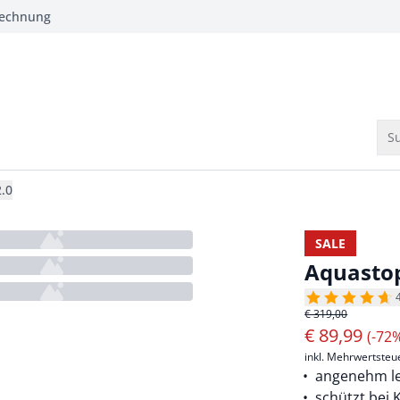
Rechnung
Su
.0
SALE
Aquastop
€ 319,00
€
89,99
(-72
inkl. Mehrwertsteu
angenehm le
schützt bei 