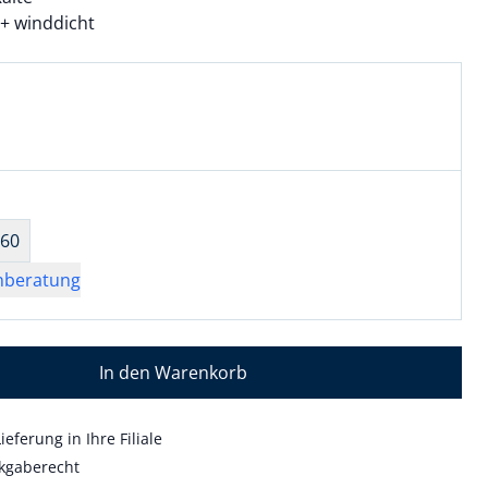
 + winddicht
l:
ell ausgewählt:
ausgewählt
wahl:
hts ausgewählt
60
nberatung
In den Warenkorb
ieferung in Ihre Filiale
kgaberecht