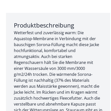
Abschnitt 1 von 3:
Produktbeschreibung
Wetterfest und zuverlässig warm: Die
Aquastop-Membrane in Verbindung mit der
bauschigen Sorona-Füllung macht diese Jacke
hochfunktional, komfortabel und
atmungsaktiv. Auch bei starken
Regenschauern hält Sie die Membrane mit
einer Wassersäule von 3000 mm/3000
g/m2/24h trocken. Die wärmende Sorona-
Füllung ist nachhaltig (37% des Materials
werden aus Maisstärke gewonnen), macht die
Jacke leicht. Im Rücken und im Kragen wärmt
zusätzlich hochwertiges Fleecefutter. Auch die
verstellbare und abnehmbare Kapuze passt
sich der Witterungslage an. Stauraum gibt es in