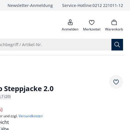
Newsletter-Anmeldung
Service-Hotline:
0212 221011-12
anrufen
Anmelden
Merkzettel
Warenkorb
Suche öffnen
chbegriff / Artikel-Nr.
Merkze
 Steppjacke 2.0
4,7 (20)
%)
er und zzgl.
Versandkosten
icht
Kälte