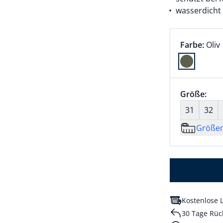
wasserdicht
Farbauswah
aktu
Farbe:
Oliv
Farbe Oliv 
Größenaus
Größe:
nic
31
32
Größe
Kostenlose L
30 Tage Rüc