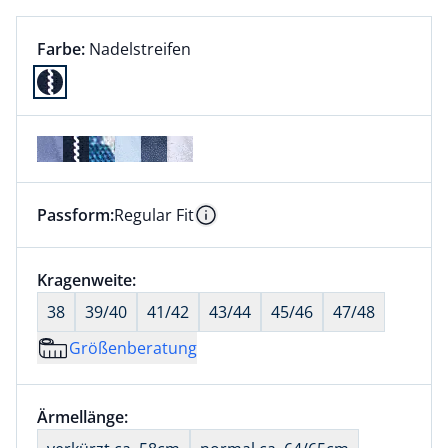
Farbauswahl:
aktuell ausgewählt:
Farbe:
Nadelstreifen
Farbe Nadelstreifen ausgewählt
Passform:
Regular Fit
Dieser Artikel hat die Passform Regular Fit. für Infor
Information
Größenauswahl:
Kragenweite:
nichts ausgewählt
38
39/40
41/42
43/44
45/46
47/48
Größenberatung
Größenauswahl:
Ärmellänge:
nichts ausgewählt