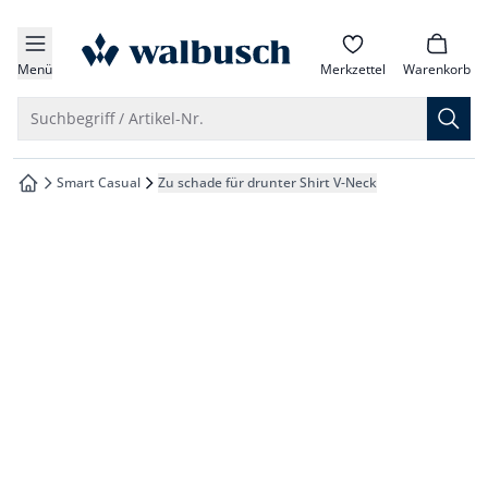
che springen
zur Startseite
vigation springen
Menü
Merkzettel
Warenkorb
inhalt springen
Suche öffnen
Suchbegriff / Artikel-Nr.
oter springen
Smart Casual
Zu schade für drunter Shirt V-Neck
zur Startseite
hnellanmeldung springen