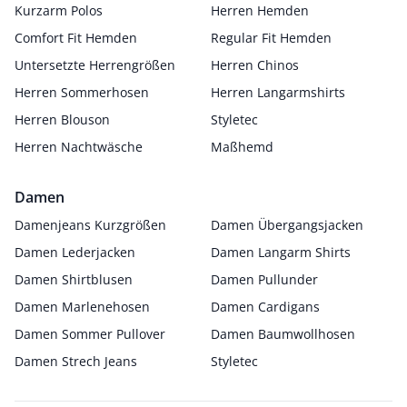
Kurzarm Polos
Herren Hemden
Comfort Fit Hemden
Regular Fit Hemden
Untersetzte Herrengrößen
Herren Chinos
Herren Sommerhosen
Herren Langarmshirts
Herren Blouson
Styletec
Herren Nachtwäsche
Maßhemd
Damen
Damenjeans Kurzgrößen
Damen Übergangsjacken
Damen Lederjacken
Damen Langarm Shirts
Damen Shirtblusen
Damen Pullunder
Damen Marlenehosen
Damen Cardigans
Damen Sommer Pullover
Damen Baumwollhosen
Damen Strech Jeans
Styletec