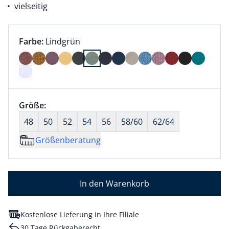
vielseitig
Farbauswahl:
aktuell ausgewählt:
Farbe:
Lindgrün
Farbe Lindgrün ausgewählt
Größenauswahl:
Größe:
nichts ausgewählt
48
50
52
54
56
58/60
62/64
Größenberatung
In den Warenkorb
Kostenlose Lieferung in Ihre Filiale
30 Tage Rückgaberecht