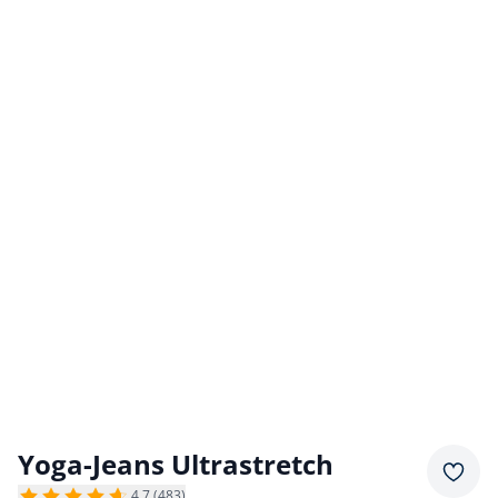
Yoga-Jeans Ultrastretch
Merkz
4,7 (483)