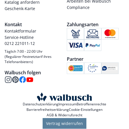
Arbeiten bei Walbusch
Katalog anfordern
Compliance
Geschenk-Karte
Kontakt
Zahlungsarten
Kontaktformular
Service-Hotline
0212 221011-12
Täglich 7:00 - 22:00 Uhr
(Regulärer Festnetztarif ihres
Partner
Telefonanbieters)
Walbusch folgen
Datenschutzerklärung
Impressum
Betroffenenrechte
Barrierefreiheitserklärung
Cookie-Einstellungen
AGB & Widerrufsrecht
Vertrag widerrufen