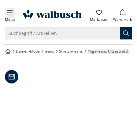
che springen
zur Startseite
vigation springen
Menü
Merkzettel
Warenkorb
inhalt springen
Suche öffnen
Suchbegriff / Artikel-Nr.
oter springen
Damen-Mode
Jeans
Stretch-Jeans
Yoga-Jeans Ultrastretch
zur Startseite
hnellanmeldung springen
Video