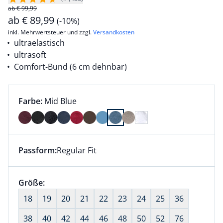
ab € 99,99
ab
€
89,99
(-10%)
inkl. Mehrwertsteuer und zzgl.
Versandkosten
ultraelastisch
ultrasoft
Comfort-Bund (6 cm dehnbar)
Farbauswahl:
aktuell ausgewählt:
Farbe:
Mid Blue
Farbe Mid Blue ausgewählt
Passform:
Regular Fit
Dieser Artikel hat die Passform Regular Fit. für Infor
Größenauswahl:
Größe:
nichts ausgewählt
18
19
20
21
22
23
24
25
36
38
40
42
44
46
48
50
52
76