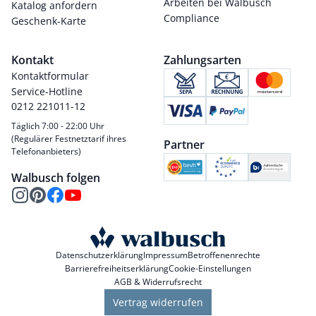
Arbeiten bei Walbusch
Katalog anfordern
Compliance
Geschenk-Karte
Kontakt
Zahlungsarten
Kontaktformular
Service-Hotline
0212 221011-12
Täglich 7:00 - 22:00 Uhr
(Regulärer Festnetztarif ihres
Partner
Telefonanbieters)
Walbusch folgen
Datenschutzerklärung
Impressum
Betroffenenrechte
Barrierefreiheitserklärung
Cookie-Einstellungen
AGB & Widerrufsrecht
Vertrag widerrufen