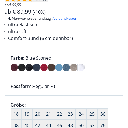
ab € 99,99
ab
€
89,99
(-10%)
inkl. Mehrwertsteuer und zzgl.
Versandkosten
ultraelastisch
ultrasoft
Comfort-Bund (6 cm dehnbar)
Farbauswahl:
aktuell ausgewählt:
Farbe:
Blue Stoned
Farbe Blue Stoned ausgewählt
Passform:
Regular Fit
Dieser Artikel hat die Passform Regular Fit. für Infor
Größenauswahl:
Größe:
nichts ausgewählt
18
19
20
21
22
23
24
25
36
38
40
42
44
46
48
50
52
76