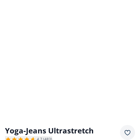
Yoga-Jeans Ultrastretch
Merkz
4,7 (483)