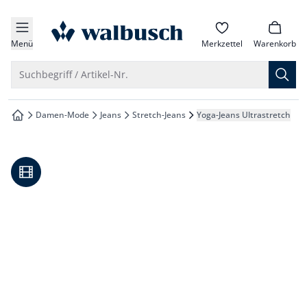
che springen
zur Startseite
vigation springen
Menü
Merkzettel
Warenkorb
inhalt springen
Suche öffnen
Suchbegriff / Artikel-Nr.
oter springen
Damen-Mode
Jeans
Stretch-Jeans
Yoga-Jeans Ultrastretch
zur Startseite
hnellanmeldung springen
Video